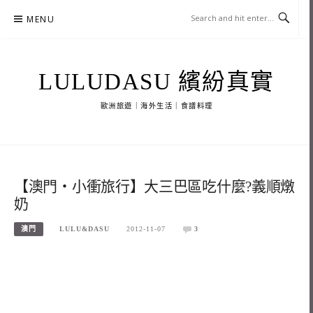
Skip
MENU
to
content
LULUDASU 繽紛真實
歐洲旅遊｜海外生活｜食譜料理
【澳門‧小衝旅行】大三巴區吃什麼?義順燉
奶
澳門
LULU&DASU
2012-11-07
3