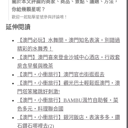
關於本文評論的商家、商品、景點、議題、方法，
你給幾顆星呢？
歡迎一起點擊星號參與評論唷！
延伸閱讀
【澳門必玩】水舞間‧澳門知名表演。別錯過
精彩的水舞秀！
【澳門】澳門喜來登金沙城中心酒店‧行政套
房含早餐與晚茶
【澳門‧小衝旅行】澳門官也街逛逛去
【澳門‧小衝旅行】觀光巴士輕鬆逛澳門‧澳
門塔笨豬跳好刺激!
【澳門‧小衝旅行】BAMBU渢竹自助餐‧菜
色多元‧料理聯合國
【澳門‧小衝旅行】銀河飯店‧表演多多‧鑽
石鑽石哪裡去(2)