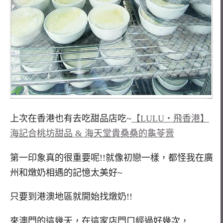
上次在香港也有去吃甜品店吃~
【LULU‧飛香港】
海記合桃坊甜品 & 海天堂貴桑桑的龜苓膏
第一印象真的很重要呢!!就像初戀一樣，都怪我在廣
州和燉奶相遇的記憶太美好~
只要到港澳地區就開始找燉奶!!
來澳門的這幾天，在這家店門口經過好幾次，