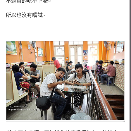
不過真的吃不下囉~
所以也沒有嚐試~