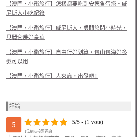
【澳門‧小衝旅行】怎樣都要吃到安德魯蛋塔‧威
尼斯人小吃紀錄
【澳門‧小衝旅行】威尼斯人‧房間悠閒小時光‧
貝麗套房好豪華
【澳門‧小衝旅行】自由行好划算‧包山包海好多
劵可以用
【澳門‧小衝旅行】人來瘋‧出發吧!!
評論
5/5 - (1 vote)
5
1位網友投票評論