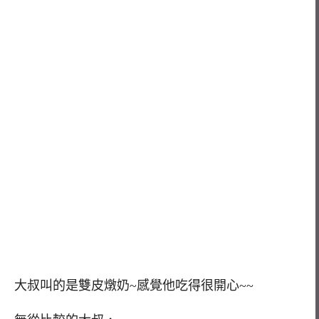
大叔叫的是雙皮燉奶~感覺他吃得很開心~~