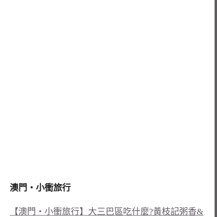
澳門‧小衝旅行
【澳門‧小衝旅行】大三巴區吃什麼?黃枝記粥香&