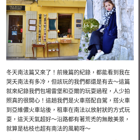
冬天南法篇又來了！前幾篇的紀錄，都能看到我在
哭夭南法有多冷，但該玩的我們都還是有去～這篇
就來紀錄我們包場雷堡和亞爾的玩耍過程，人少拍
照真的很開心！這趟我們是火車搭配自駕，搭火車
到亞維儂火車站後，租車在南法以放射狀的方式玩
耍，這天天氣超好～沿路都有著荒禿的無敵美景，
就算是枯枝也超有南法的風範呀～