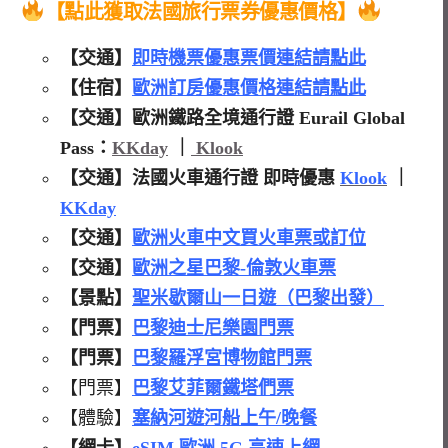
【點此獲取法國
旅行票券優惠價格】
【交通】
即時機票優惠票價連結請點此
【住宿】
歐洲訂房優惠價格連結請點此
【交通】歐洲鐵路全境通行證 Eurail Global
Pass：
KKday
｜
Klook
【交通】法國火車通行證 即時優惠
Klook
｜
KKday
【交通】
歐洲火車中文買火車票或訂位
【交通】
歐洲之星巴黎-倫敦火車票
【景點】
聖米歇爾山一日遊（巴黎出發）
【門票】
巴黎迪士尼樂園門票
【門票】
巴黎羅浮宮博物館門票
【門票】
巴黎艾菲爾鐵塔們票
【體驗】
塞納河遊河船上午/晚餐
【網卡】
eSIM 歐洲 5G 高速上網