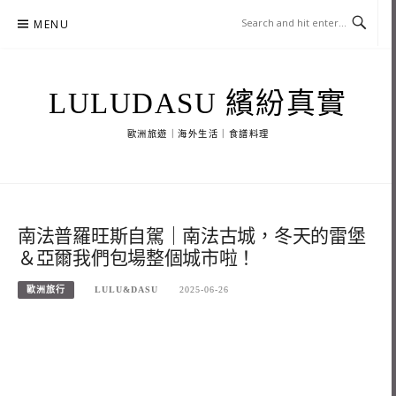
Skip
MENU
to
content
LULUDASU 繽紛真實
歐洲旅遊｜海外生活｜食譜料理
南法普羅旺斯自駕｜南法古城，冬天的雷堡
＆亞爾我們包場整個城市啦！
歐洲旅行
LULU&DASU
2025-06-26