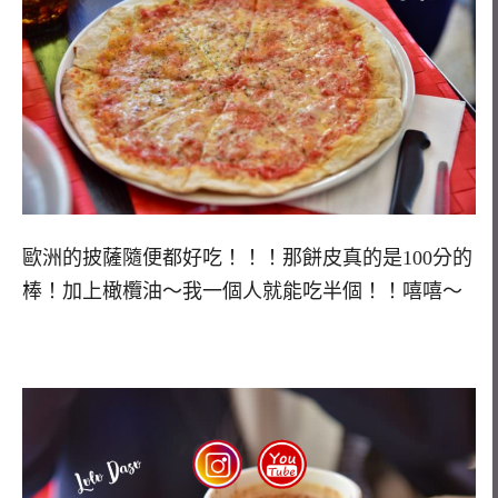
歐洲的披薩隨便都好吃！！！那餅皮真的是100分的
棒！加上橄欖油～我一個人就能吃半個！！嘻嘻～