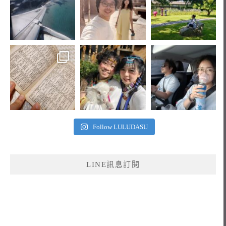
Follow LULUDASU
LINE訊息訂閱