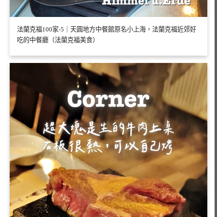
法蘭克福100家-5｜天圓地方中餐館原名小上海，法蘭克福近郊好
吃的中餐廳（法蘭克福美食）