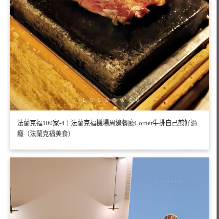
法蘭克福100家-4｜法蘭克福機場周邊餐廳Corner牛排自己煎好過
癮（法蘭克福美食）