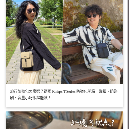
旅行防盜包怎麼選？德國 Knirps T.Series 防盜包開箱｜磁扣、防盜
刷、容量小巧卻超能裝！