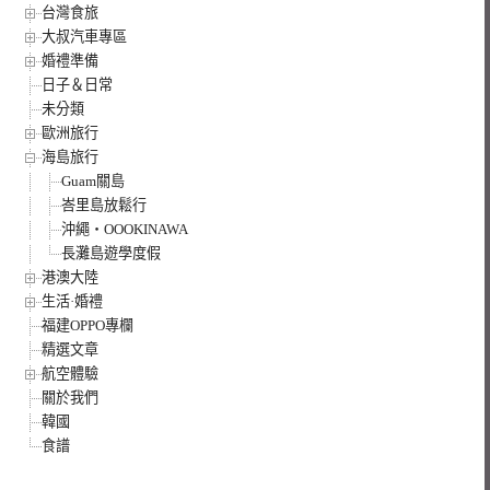
台灣食旅
大叔汽車專區
婚禮準備
日子＆日常
未分類
歐洲旅行
海島旅行
Guam關島
峇里島放鬆行
沖繩‧OOOKINAWA
長灘島遊學度假
港澳大陸
生活·婚禮
福建OPPO專欄
精選文章
航空體驗
關於我們
韓國
食譜