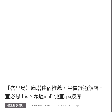
【峇里島】庫塔住宿推薦‧平價舒適飯店‧
宜必思ibis。靠近mall.便宜spa按摩
峇里島放鬆行
LULU&DASU
2016-07-14
1