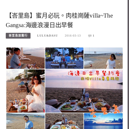
【峇里島】蜜月必玩。肉桂崗薩villa~The
Gangsa:海邊浪漫日出早餐
峇里島放鬆行
LULU&DASU
2016-03-13
1