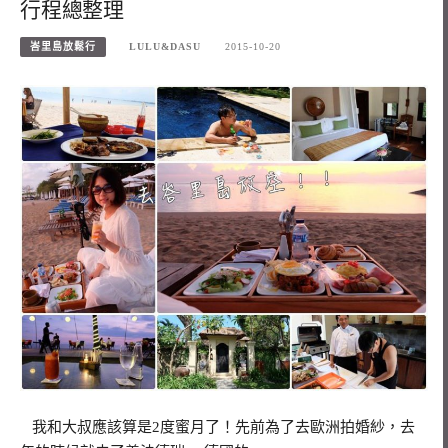
行程總整理
峇里島放鬆行
LULU&DASU
2015-10-20
我和大叔應該算是2度蜜月了！先前為了去歐洲拍婚紗，去