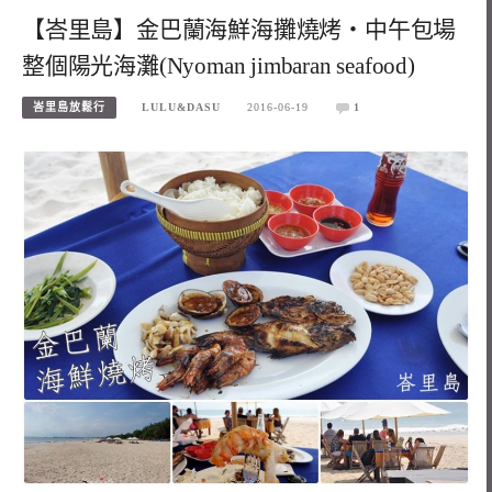
【峇里島】金巴蘭海鮮海攤燒烤‧中午包場
整個陽光海灘(Nyoman jimbaran seafood)
峇里島放鬆行
LULU&DASU
2016-06-19
1