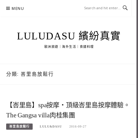
Skip
MENU
to
content
LULUDASU 繽紛真實
歐洲旅遊｜海外生活｜食譜料理
分類:
峇里島放鬆行
【峇里島】spa按摩‧頂級峇里島按摩體驗。
The Gangsa villa肉桂集團
峇里島放鬆行
LULU&DASU
2016-09-27