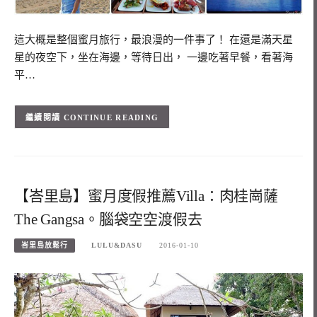
這大概是整個蜜月旅行，最浪漫的一件事了！ 在還是滿天星
星的夜空下，坐在海邊，等待日出， 一邊吃著早餐，看著海
平…
CONTINUE READING
【峇里島】蜜月度假推薦Villa：肉桂崗薩
The Gangsa。腦袋空空渡假去
峇里島放鬆行
LULU&DASU
2016-01-10