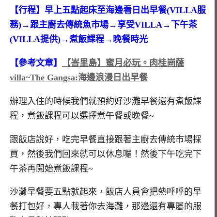
【行程】早上五點起床至海邊看日出早餐(VILLA服
務)→跟主廚去傳統魚市場→享受VILLA→下午茶
(VILLA提供)→煮飯課程→晚餐時光
【參考文章】
【峇里島】蜜月必玩。肉桂崗薩
villa~The Gangsa:海邊浪漫日出早餐
辦理入住的時候我們就預約好沙灘早餐還有煮飯課
程，煮飯課程可以選擇煮午餐或晚餐~
跟飯店說好，吃完早餐直接跟著主廚去傳統市場採
買，然後我們回來就可以休息囉！然後下午吃完下
午茶再開始煮飯課程~
沙灘早餐要五點就起來，飯店人員會把熱呼呼的早
餐打包好，專人載著你去海灘，那邊還有專屬的服