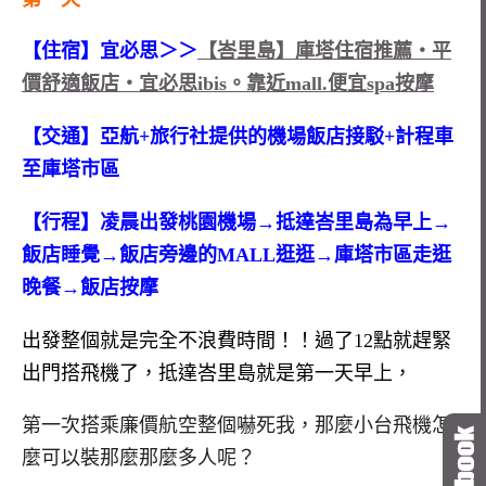
【住宿】宜必思＞＞
【峇里島】庫塔住宿推薦‧平
價舒適飯店‧宜必思ibis。靠近mall.便宜spa按摩
【交通】亞航+旅行社提供的機場飯店接駁+計程車
至庫塔市區
【行程】凌晨出發桃園機場→抵達峇里島為早上→
飯店睡覺→飯店旁邊的MALL逛逛→庫塔市區走逛
晚餐→飯店按摩
出發整個就是完全不浪費時間！！過了12點就趕緊
出門搭飛機了，抵達峇里島就是第一天早上，
第一次搭乘廉價航空整個嚇死我，那麼小台飛機怎
麼可以裝那麼那麼多人呢？