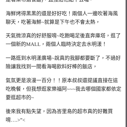
海鮮烤得黑黑的還是好好吃！兩個人一邊吹著海風
聊天，吃著海鮮~就算是下午也不會太熱，
天氣微涼真的好舒服唷~吃飽喝足後直奔庫塔，逛了
一個新的MALL，兩個人臨時決定去水明漾！
一路逛到水明漾廣場~說真的我腳都要斷了，不過好
險讓我找到一間看海喝飲料好棒的飯店，
氣氛更是浪漫一百分！！原本叔叔還提議直接在這
吃晚餐，但我想逛家樂福阿~~~我去哪個國家都依定
要逛超市的~
後來我有點失望，因為峇里島的超市真的好難買
唷….>”<