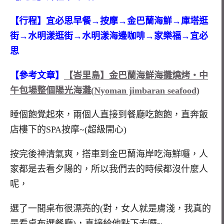
【行程】宜必思早餐→按摩→金巴蘭海鮮→庫塔逛
街→水明漾逛街→水明漾海邊咖啡→家樂福→宜必
思
【參考文章】
【峇里島】金巴蘭海鮮海攤燒烤‧中
午包場整個陽光海灘(Nyoman jimbaran seafood)
睡個飽覺起來，兩個人直接到餐廳吃飽飽，直奔飯
店樓下的SPA按摩~(超級開心)
按完後神清氣爽，搭車到金巴蘭海岸吃海鮮囉，人
家都是去看夕陽的，所以我們去的時候都沒什麼人
呢，
選了一間桌布很漂亮的(對，女人就是膚淺，我真的
是看桌布選餐廳)，直接給他點下去囉~