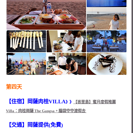
第四天
【住宿】岡薩肉桂VILLA
》》
【峇里島】蜜月度假推薦
Villa：肉桂崗薩 The Gangsa。腦袋空空渡假去
【交通】岡薩提供(免費)