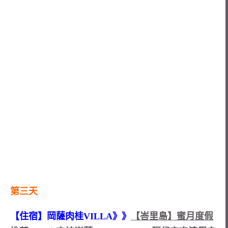
第三天
【住宿】岡薩肉桂VILLA》》
【峇里島】蜜月度假