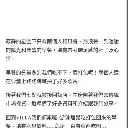
寂靜的星空下只有兩個人和風聲、海浪聲…到暖暖
的陽光和豐盛的早餐，還有帶著飽足感的肚子及心
情。
早餐的分量多到我們吃不下，還打包呢！兩個人還
在沙灘上跑跑跳跳拍了好多照片~
接著我們七點就被接回飯店，主廚陪著我們去傳統
市場採買，還準備了好多資料和介紹跟我們分享。
回到VILLA我們都累囉~游泳睡覺吃打包回來的早
餐、還有水果飲料…..怎麼一直有東西吃啊….