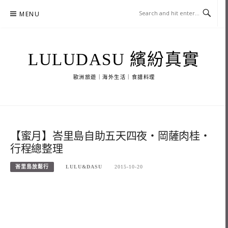
Skip
MENU
to
content
LULUDASU 繽紛真實
歐洲旅遊｜海外生活｜食譜料理
【蜜月】峇里島自助五天四夜‧岡薩肉桂‧
行程總整理
峇里島放鬆行
LULU&DASU
2015-10-20