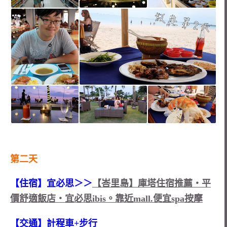
第二天
【住宿】宜必思＞＞
【峇里島】庫塔住宿推薦‧平
價舒適飯店‧宜必思ibis。靠近mall.便宜spa按摩
【交通】計程車+步行