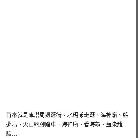
再來就是庫塔周邊逛街、水明漾走逛、海神廟、藍
夢島、火山騎腳踏車、海神廟、看海龜、藍染體
驗….