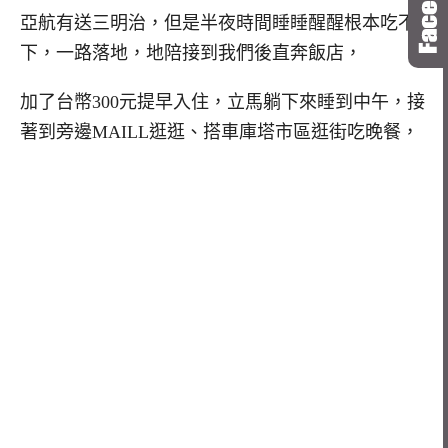
亞航有送三明治，但是半夜時間睡睡醒醒根本吃不
下，一路落地，地陪接到我們後直奔飯店，
加了台幣300元提早入住，立馬躺下來睡到中午，接
著到旁邊MAILL逛逛、搭車庫塔市區逛街吃晚餐，