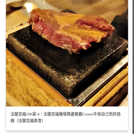
法蘭克福100家-4｜法蘭克福機場周邊餐廳Corner牛排自己煎好過
癮（法蘭克福美食）