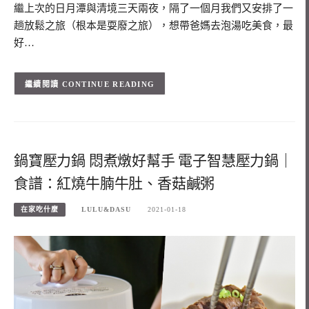
繼上次的日月潭與清境三天兩夜，隔了一個月我們又安排了一
趟放鬆之旅（根本是耍廢之旅），想帶爸媽去泡湯吃美食，最
好…
CONTINUE READING
鍋寶壓力鍋 悶煮燉好幫手 電子智慧壓力鍋｜
食譜：紅燒牛腩牛肚、香菇鹹粥
在家吃什麼
LULU&DASU
2021-01-18