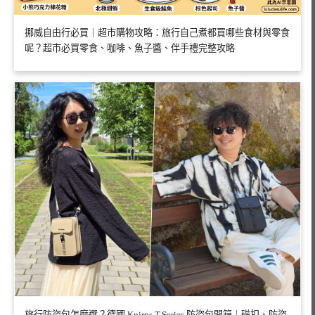
挪威自由行必買｜超市購物攻略：旅行自己煮都買哪些食材與零食
呢？超市必買零食、咖啡、魚子醬、伴手禮完整攻略
旅行防盜包怎麼選？德國 Knirps T.Series 防盜包開箱｜磁扣、防盜