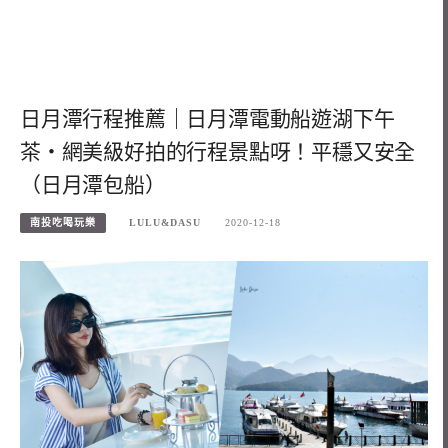
日月潭行程推薦｜日月潭電動船遊湖下午
茶・網美級好拍的行程景點呀！平穩又安全
（日月潭包船）
南投吃喝玩樂
LULU&DASU
2020-12-18