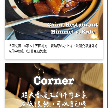
法蘭克福100家-5｜天圓地方中餐館原名小上海，法蘭克福近郊好
吃的中餐廳（法蘭克福美食）