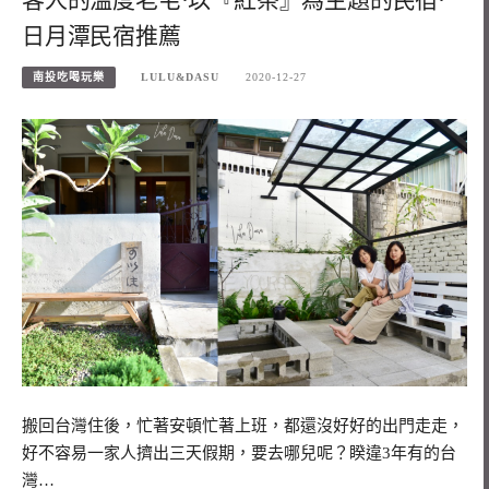
客人的溫度老宅·以『紅茶』為主題的民宿·
日月潭民宿推薦
南投吃喝玩樂
LULU&DASU
2020-12-27
搬回台灣住後，忙著安頓忙著上班，都還沒好好的出門走走，
好不容易一家人擠出三天假期，要去哪兒呢？睽違3年有的台
灣…