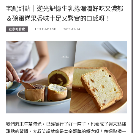
宅配甜點｜逆光記憶生乳捲濕潤好吃又濃郁
＆磅蛋糕果香味十足又緊實的口感呀！
在家吃什麼
LULU&DASU
2020-12-14
我們週末午茶時光，已經實行了好一陣子，也養成了週末點播
甜點的習慣，大叔笑說就像是皇帝翻牌的概念呀！每週點播一