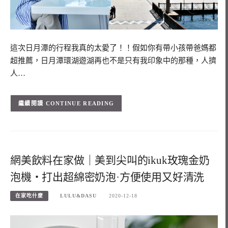
這次日月潭的行程我真的太愛了！！假如你有帶小孩帶爸媽都
超推薦，日月潭環湖遊湖再也不是只有我印象中的那種，人擠
人…
CONTINUE READING
網美飲料在家做｜美到尖叫的ikuk玫瑰金奶
泡機・打出超綿密奶泡·方便使用又好清洗
在家吃什麼
LULU&DASU
2020-12-18