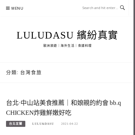
Skip
MENU
to
content
LULUDASU 繽紛真實
歐洲旅遊｜海外生活｜食譜料理
分類:
台灣食旅
台北·中山站美食推薦｜和娘親的約會 bb.q
CHICKEN炸雞鮮嫩好吃
台北宜蘭
LULU&DASU
2021-04-22