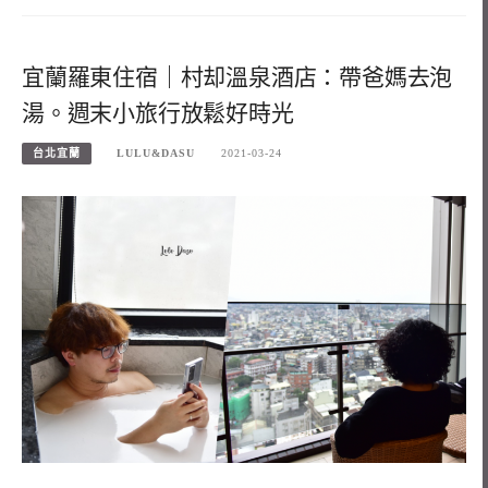
宜蘭羅東住宿｜村却溫泉酒店：帶爸媽去泡
湯。週末小旅行放鬆好時光
台北宜蘭
LULU&DASU
2021-03-24