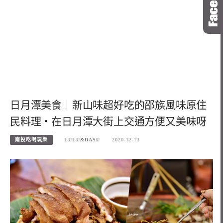
日月潭美食｜新山味超好吃的邵族風味原住
民料理・在日月潭大街上交通方便又美味呀
南投吃喝玩樂
LULU&DASU
2020-12-13