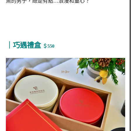
魚的男子，總是有點…浪漫和童心？
｜巧遇禮盒
＄550