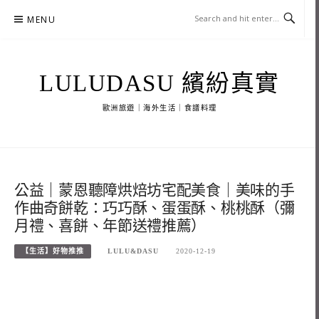
Skip
MENU
to
content
LULUDASU 繽紛真實
歐洲旅遊｜海外生活｜食譜料理
公益｜蒙恩聽障烘焙坊宅配美食｜美味的手
作曲奇餅乾：巧巧酥、蛋蛋酥、桃桃酥（彌
月禮、喜餅、年節送禮推薦）
【生活】好物推推
LULU&DASU
2020-12-19