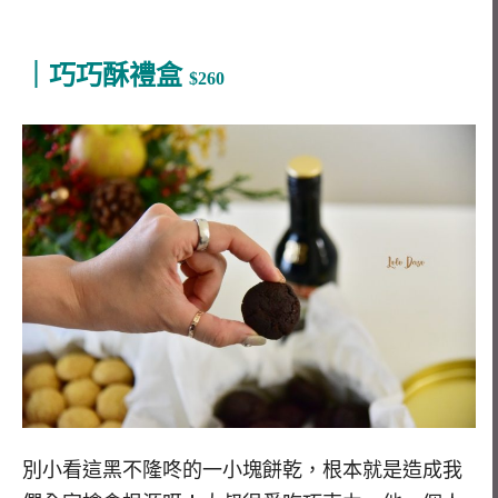
｜巧巧酥禮盒
$260
別小看這黑不隆咚的一小塊餅乾，根本就是造成我