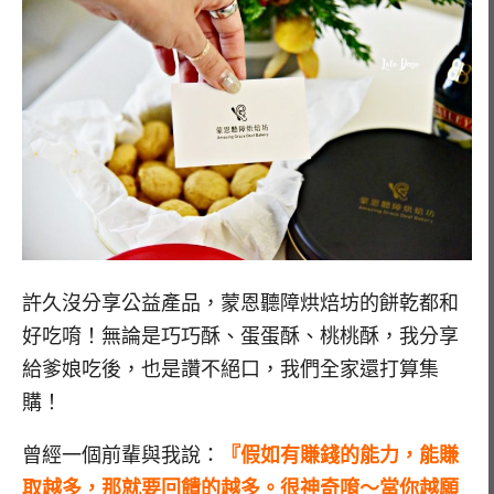
許久沒分享公益產品，蒙恩聽障烘焙坊的餅乾都和
好吃唷！無論是巧巧酥、蛋蛋酥、桃桃酥，我分享
給爹娘吃後，也是讚不絕口，我們全家還打算集
購！
曾經一個前輩與我說：
『假如有賺錢的能力，能賺
取越多，那就要回饋的越多。很神奇唷～當你越願