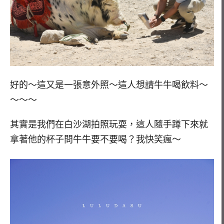
好的～這又是一張意外照～這人想請牛牛喝飲料～
～～～
其實是我們在白沙湖拍照玩耍，這人隨手蹲下來就
拿著他的杯子問牛牛要不要喝？我快笑瘋～