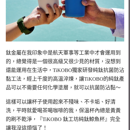
鈦金屬在我印象中是航天軍事等工業中才會運用到
的，總覺得是一個很高級又很少見的材質，沒想到
還能運用在生活中，TiKOBO獨家研發純鈦抗菌防沾
黏工法，經上千度的高溫淬煉，讓TiKOBO的純鈦產
品可以不需要任何化學塗層，就可以抗菌防沾黏～
這樣可以讓杯子使用起來不殘味、不卡垢、好清
洗，平時就愛喝茶喝咖啡的我，保溫杯內總是黃黃
的刷不乾淨，『TiKOBO 鈦工坊純鈦鯨魚杯』完全
讓我沒這煩惱了！