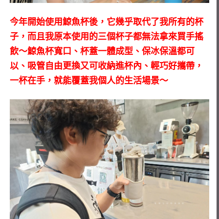
今年開始使用鯨魚杯後，它幾乎取代了我所有的杯
子，而且我原本使用的三個杯子都無法拿來買手搖
飲～鯨魚杯寬口、杯蓋一體成型、保冰保溫都可
以、吸管自由更換又可收納進杯內、輕巧好攜帶，
一杯在手，就能覆蓋我個人的生活場景～