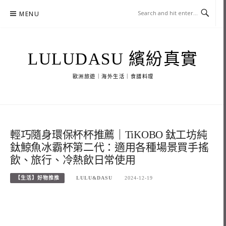
Skip
MENU
to
content
LULUDASU 繽紛真實
歐洲旅遊｜海外生活｜食譜料理
輕巧隨身環保杯杯推薦｜TiKOBO 鈦工坊純
鈦鯨魚冰霸杯第二代：適用各種場景買手搖
飲、旅行、冷熱飲日常使用
【生活】好物推推
LULU&DASU
2024-12-19