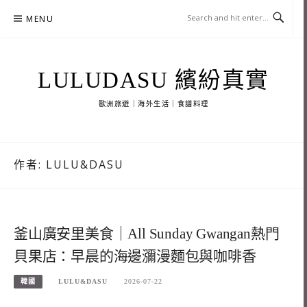
Skip
MENU
to
content
LULUDASU 繽紛真實
歐洲旅遊｜海外生活｜食譜料理
作者:
LULU&DASU
釜山廣安里美食｜All Sunday Gwangan熱門
貝果店：早晨的海邊瀰漫麵包與咖啡香
韓國
LULU&DASU
2026-07-22