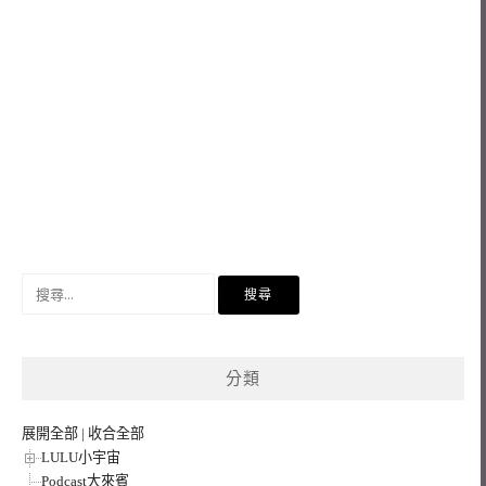
搜
尋
關
鍵
分類
字:
展開全部
|
收合全部
LULU小宇宙
Podcast大來賓