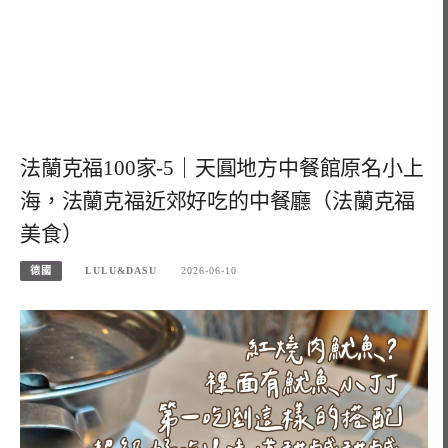
法蘭克福100家-5｜天圓地方中餐館原名小上
海，法蘭克福近郊好吃的中餐廳（法蘭克福
美食）
德國
LULU&DASU
2026-06-10