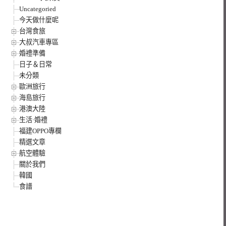
Uncategoried
今天做什麼呢
台灣食旅
大叔汽車專區
婚禮準備
日子＆日常
未分類
歐洲旅行
海島旅行
港澳大陸
生活·婚禮
福建OPPO專欄
精選文章
航空體驗
關於我們
韓國
食譜