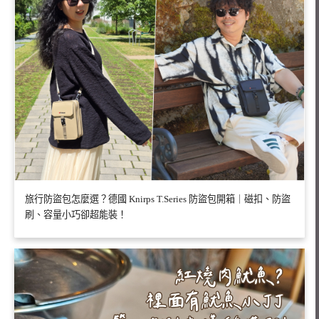
旅行防盜包怎麼選？德國 Knirps T.Series 防盜包開箱｜磁扣、防盜
刷、容量小巧卻超能裝！