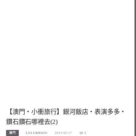
【澳門‧小衝旅行】銀河飯店‧表演多多‧
鑽石鑽石哪裡去(2)
澳門
LULU&DASU
2013-02-17
1