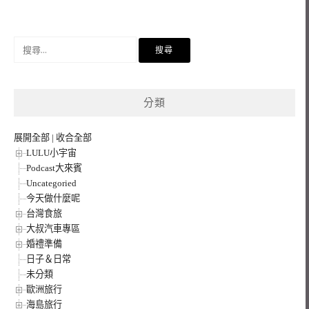
搜
尋
關
鍵
分類
字:
展開全部
|
收合全部
LULU小宇宙
Podcast大來賓
Uncategoried
今天做什麼呢
台灣食旅
大叔汽車專區
婚禮準備
日子＆日常
未分類
歐洲旅行
海島旅行