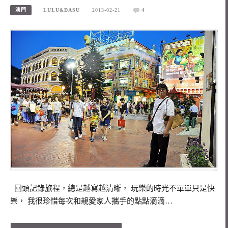
澳門
LULU&DASU
2013-02-21
4
回頭記錄旅程，總是越寫越清晰， 玩樂的時光不單單只是快
樂， 我很珍惜每次和親愛家人攜手的點點滴滴…