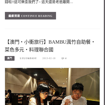
錢啦!!這可樂歪我們了~ 這天還是老爸離開…
CONTINUE READING
【澳門‧小衝旅行】BAMBU渢竹自助餐‧
菜色多元‧料理聯合國
澳門
LULU&DASU
2013-02-18
4