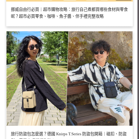
挪威自由行必買｜超市購物攻略：旅行自己煮都買哪些食材與零食
呢？超市必買零食、咖啡、魚子醬、伴手禮完整攻略
旅行防盜包怎麼選？德國 Knirps T.Series 防盜包開箱｜磁扣、防盜