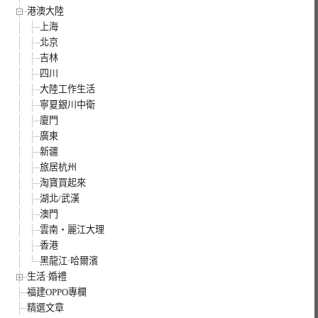
港澳大陸
上海
北京
吉林
四川
大陸工作生活
寧夏銀川中衛
廈門
廣東
新疆
旅居杭州
淘寶買起來
湖北/武漢
澳門
雲南‧麗江大理
香港
黑龍江·哈爾濱
生活·婚禮
福建OPPO專欄
精選文章