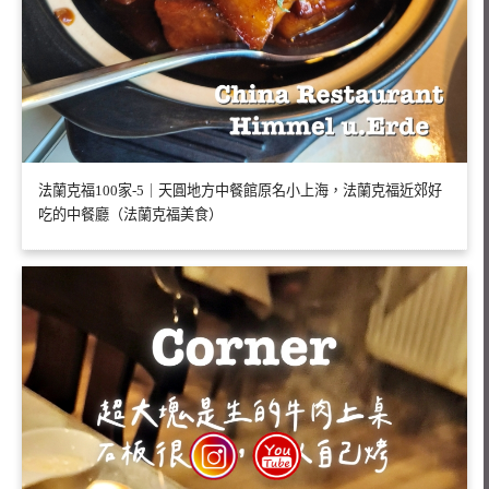
法蘭克福100家-5｜天圓地方中餐館原名小上海，法蘭克福近郊好
吃的中餐廳（法蘭克福美食）