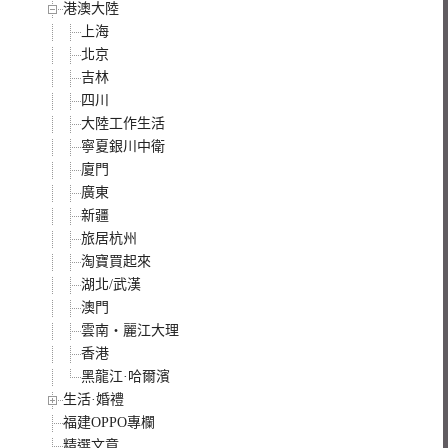
港澳大陸
上海
北京
吉林
四川
大陸工作生活
寧夏銀川中衛
廈門
廣東
新疆
旅居杭州
淘寶買起來
湖北/武漢
澳門
雲南‧麗江大理
香港
黑龍江·哈爾濱
生活·婚禮
福建OPPO專欄
精選文章