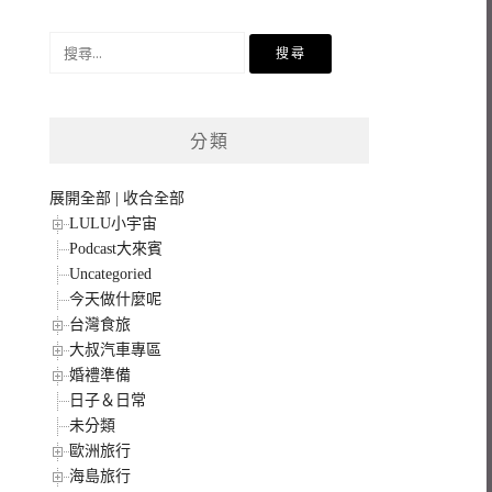
搜
尋
關
鍵
分類
字:
展開全部
|
收合全部
LULU小宇宙
Podcast大來賓
Uncategoried
今天做什麼呢
台灣食旅
大叔汽車專區
婚禮準備
日子＆日常
未分類
歐洲旅行
海島旅行