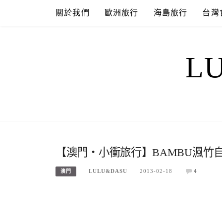
Skip
關於我們
歐洲旅行
海島旅行
台灣
to
content
L
【澳門‧小衝旅行】BAMBU渢竹
LULU&DASU
2013-02-18
4
澳門