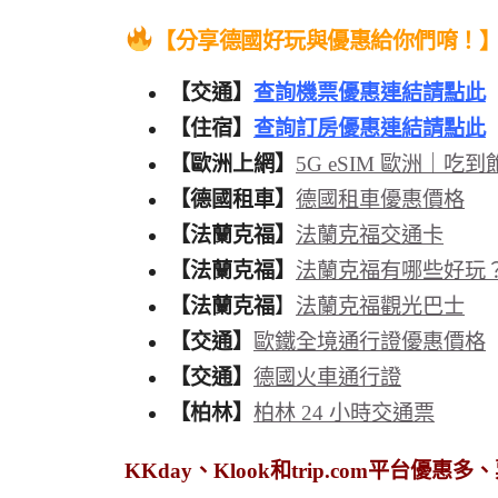
【分享德國好玩與優惠給你們唷！
【交通】
查詢機票優惠連結請點此
【住宿】
查詢訂房優惠連結請點此
【歐洲上網】
5G eSIM 歐洲｜吃到
【德國租車】
德國租車優惠價格
【法蘭克福】
法蘭克福交通卡
【法蘭克福】
法蘭克福有哪些好玩
【法蘭克福
】
法蘭克福觀光巴士
【交通】
歐鐵全境通行證優惠價格
【交通】
德國火車通行證
【柏林】
柏林 24 小時交通票
KKday、Klook和trip.com平