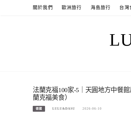
Skip
關於我們
歐洲旅行
海島旅行
台灣
to
content
L
法蘭克福100家-5｜天圓地方中
蘭克福美食）
LULU&DASU
2026-06-10
德國