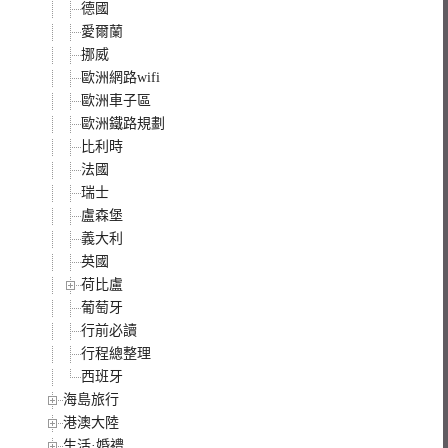
德國
愛爾蘭
挪威
歐洲網路wifi
歐洲車子區
歐洲鐵路規劃
比利時
法國
瑞士
盧森堡
義大利
英國
荷比盧
葡萄牙
行前必讀
行程總整理
西班牙
海島旅行
港澳大陸
生活·婚禮