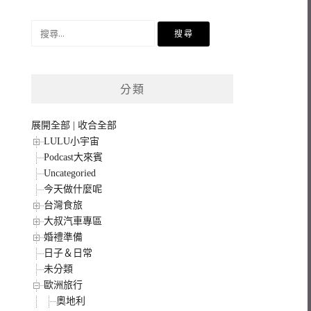
搜
尋
關
鍵
分類
字:
展開全部
|
收合全部
LULU小宇宙
Podcast大來賓
Uncategoried
今天做什麼呢
台灣食旅
大叔汽車專區
婚禮準備
日子＆日常
未分類
歐洲旅行
奧地利