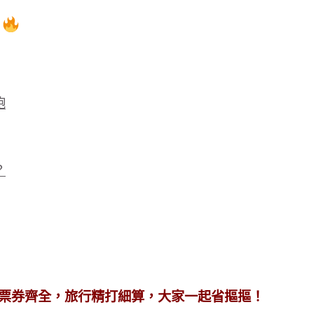
】
飽
？
台優惠多、票券齊全，旅行精打細算，大家一起省摳摳！