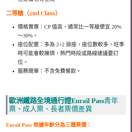
二等艙（
2nd Class
）
價格實惠：
CP
值高，通常比一等艙便宜
20%
～
30%
。
座位配置：多為
2+2
排座，座位數較多，旺季
時可能會較擁擠，熱門時段或路線建議要訂
位。
服務簡單：不含免費餐飲。
歐洲鐵路全境通行證Eurail Pas
s
青年
票、成人票、長者票價差異
Eurail Pass
根據年齡分為三種票價：