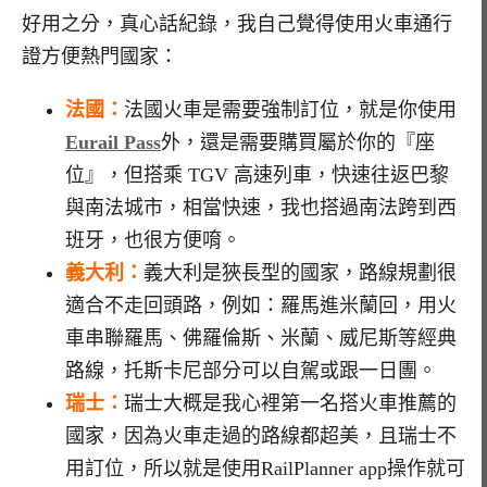
好用之分，真心話紀錄，我自己覺得使用火車通行
證方便熱門國家：
法國：
法國火車是需要強制訂位，就是你使用
Eurail Pass
外，還是需要購買屬於你的『座
位』，但
搭乘
TGV
高速列車，快速往返巴黎
與南法城市，相當快速，我也搭過南法跨到西
班牙，也很方便唷。
義大利：
義大利是狹長型的國家，路線規劃很
適合不走回頭路，例如：羅馬進米蘭回，用火
車串聯羅馬、佛羅倫斯、米蘭、威尼斯等經典
路線，托斯卡尼部分可以自駕或跟一日團。
瑞士：
瑞士大概是我心裡第一名搭火車推薦的
國家，因為火車走過的路線都超美，且瑞士不
用訂位，所以就是使用RailPlanner app操作就可