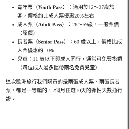
青年票（
Youth Pass
）：適用於
12
～
27
歲旅
客，價格約比成人票優惠
20%
左右
成人票（
Adult Pass
）：
28
～
59
歲，一般票價
（原價）
長者票（
Senior Pass
）：
60
歲以上，價格比成
人票優惠約
10%
兒童：
11
歲以下與成人同行，通常可免費搭乘
（每位成人最多攜帶兩名免費兒童）
這次歐洲旅行我們購買的是兩張成人票、兩張長者
票，都是一等艙的，2個月任選10天的彈性天數通行
證。