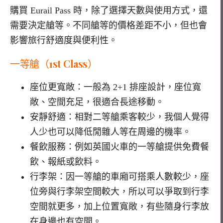
購買
Eurail Pass
時，除了選擇天數與使用方式，還
需要決定艙等。不同艙等的價格差距不小，但也會
影響旅行舒適度與便利性。
一等艙（
1st Class
）
座位更寬敞：一般為
2+1
排座設計，座位寬
敞、空間充足，很適合長途移動。
安靜舒適：相對二等艙乘客較少，我個人覺得
人少也可以降低閒雜人等在周邊的機率。
餐飲服務：例如英國火車的一等艙提供免費餐
飲、報紙或飲料。
行李架：因一等艙的車廂可搭乘人數較少，座
位旁與行李架空間較大，所以可以爭取到行李
空間就更多，加上位置寬敞，有些隨身行李放
在身邊也有空間。