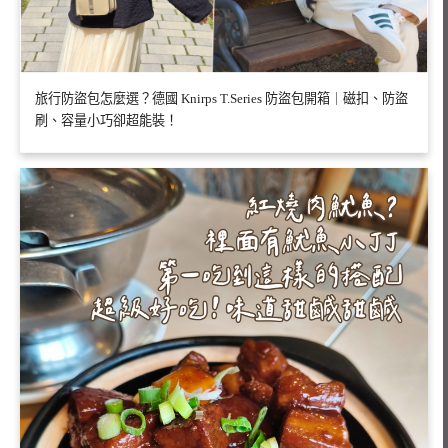
旅行防盜包怎麼選？德國 Knirps T.Series 防盜包開箱｜磁扣、防盜
刷、容量小巧卻超能裝！