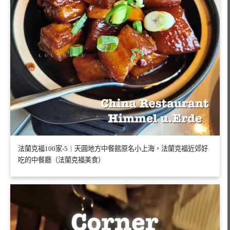
法蘭克福100家-5｜天圓地方中餐館原名小上海，法蘭克福近郊好
吃的中餐廳（法蘭克福美食）