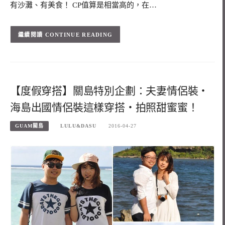
有沙灘、有美食！ CP值算是相當高的，在…
CONTINUE READING
【度假穿搭】關島特別企劃：夫妻情侶裝‧
海島出國情侶裝這樣穿搭‧拍照甜蜜蜜！
GUAM關島
LULU&DASU
2016-04-27