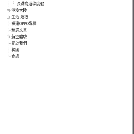
長灘島遊學度假
港澳大陸
生活·婚禮
福建OPPO專欄
精選文章
航空體驗
關於我們
韓國
食譜