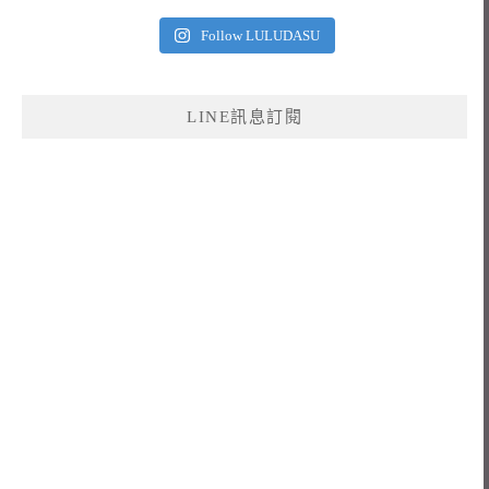
Follow LULUDASU
LINE訊息訂閱