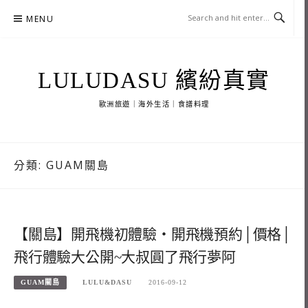
Skip
MENU
to
content
LULUDASU 繽紛真實
歐洲旅遊｜海外生活｜食譜料理
分類:
GUAM關島
【關島】開飛機初體驗‧開飛機預約│價格│
飛行體驗大公開~大叔圓了飛行夢阿
GUAM關島
LULU&DASU
2016-09-12