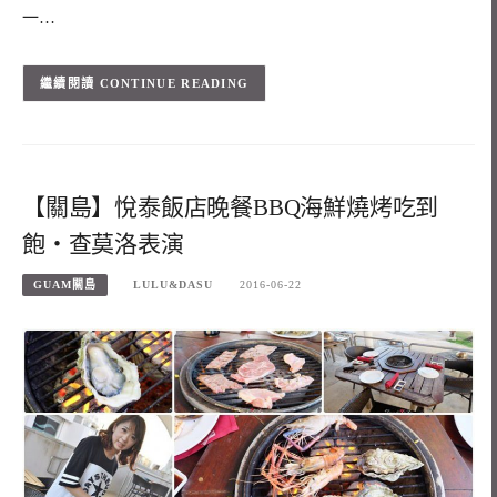
一…
CONTINUE READING
【關島】悅泰飯店晚餐BBQ海鮮燒烤吃到
飽‧查莫洛表演
GUAM關島
LULU&DASU
2016-06-22