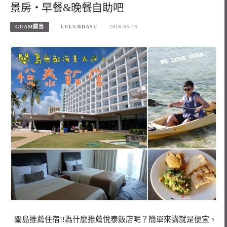
景房・早餐&晚餐自助吧
GUAM關島
LULU&DASU
2016-05-15
關島推薦住宿!!為什麼推薦悅泰飯店呢？簡單來講就是便宜、