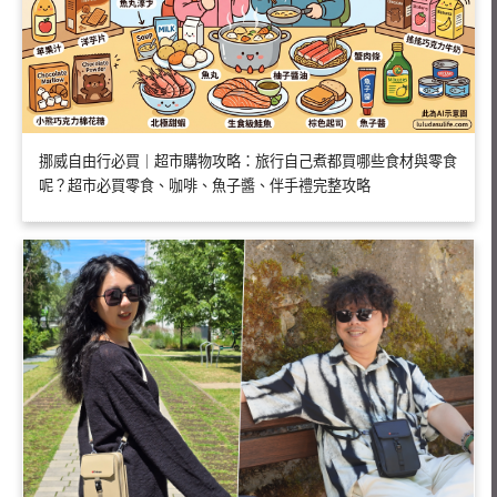
挪威自由行必買｜超市購物攻略：旅行自己煮都買哪些食材與零食
呢？超市必買零食、咖啡、魚子醬、伴手禮完整攻略