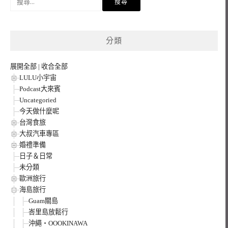
尋
關
鍵
分類
字:
展開全部
|
收合全部
LULU小宇宙
Podcast大來賓
Uncategoried
今天做什麼呢
台灣食旅
大叔汽車專區
婚禮準備
日子＆日常
未分類
歐洲旅行
海島旅行
Guam關島
峇里島放鬆行
沖繩‧OOOKINAWA