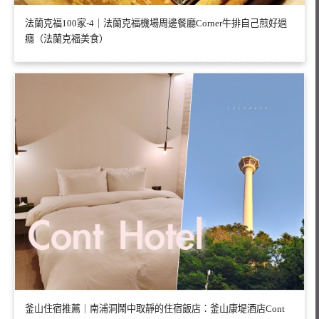
法蘭克福100家-4｜法蘭克福機場周邊餐廳Corner牛排自己煎好過
癮（法蘭克福美食）
釜山住宿推薦｜南浦洞鬧中取靜的住宿飯店：釜山康堤酒店Cont