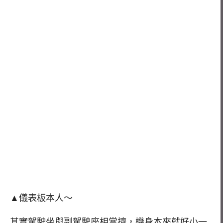
▲儀表板本人～
其實駕駛坐與副駕駛座相當擠，機身本來就好小一