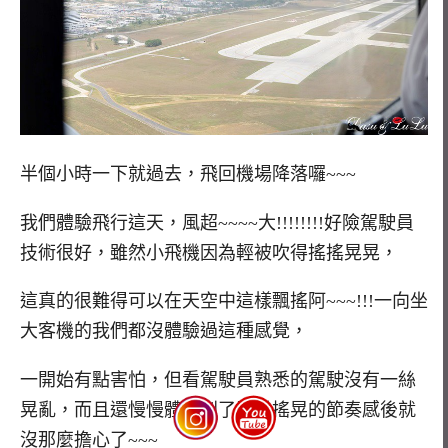
半個小時一下就過去，飛回機場降落囉~~~
我們體驗飛行這天，風超~~~~大!!!!!!!!好險駕駛員
技術很好，雖然小飛機因為輕被吹得搖搖晃晃，
這真的很難得可以在天空中這樣飄搖阿~~~!!!一向坐
大客機的我們都沒體驗過這種感覺，
一開始有點害怕，但看駕駛員熟悉的駕駛沒有一絲
晃亂，而且還慢慢體悟到了飛機搖晃的節奏感後就
沒那麼擔心了~~~