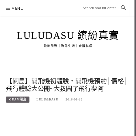
Skip
MENU
to
content
LULUDASU 繽紛真實
歐洲旅遊｜海外生活｜食譜料理
【關島】開飛機初體驗‧開飛機預約│價格│
飛行體驗大公開~大叔圓了飛行夢阿
GUAM關島
LULU&DASU
2016-09-12