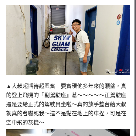
▲大叔超期待超興奮！要實現他多年來的願望，真
的登上飛機的『副駕駛座』惹～～～～～正駕駛座
還是要給正式的駕駛員坐啦～真的放手整台給大叔
就真的會嚇死我～這不是黏在地上的車捏，可是在
空中飛的灰機～