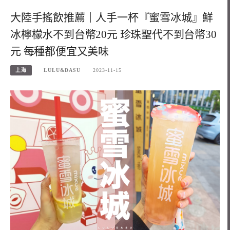
大陸手搖飲推薦｜人手一杯『蜜雪冰城』鮮
冰檸檬水不到台幣20元 珍珠聖代不到台幣30
元 每種都便宜又美味
上海
LULU&DASU
2023-11-15