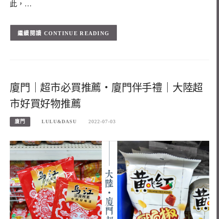
此，…
CONTINUE READING
廈門｜超市必買推薦・廈門伴手禮｜大陸超
市好買好物推薦
廈門
LULU&DASU
2022-07-03