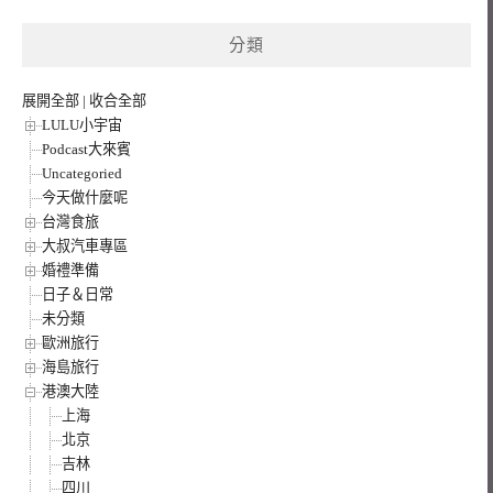
鍵
分類
字:
展開全部
|
收合全部
LULU小宇宙
Podcast大來賓
Uncategoried
今天做什麼呢
台灣食旅
大叔汽車專區
婚禮準備
日子＆日常
未分類
歐洲旅行
海島旅行
港澳大陸
上海
北京
吉林
四川