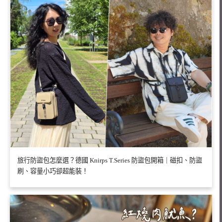
旅行防盜包怎麼選？德國 Knirps T.Series 防盜包開箱｜磁扣、防盜
刷、容量小巧卻超能裝！