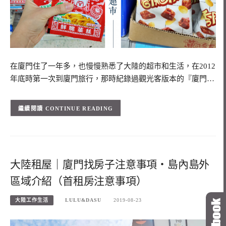
在廈門住了一年多，也慢慢熟悉了大陸的超市和生活，在2012
年底時第一次到廈門旅行，那時紀錄過觀光客版本的『廈門…
CONTINUE READING
大陸租屋｜廈門找房子注意事項・島內島外
區域介紹（首租房注意事項）
大陸工作生活
LULU&DASU
2019-08-23