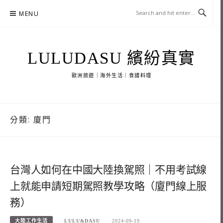
Skip
MENU
to
content
LULUDASU 繽紛真實
歐洲旅遊｜海外生活｜食譜料理
分類:
廈門
台灣人如何在中國大陸換駕照｜不用考試線
上就能申請短期駕照教學攻略（廈門線上服
務）
大陸工作生活
LULU&DASU
2024-09-19