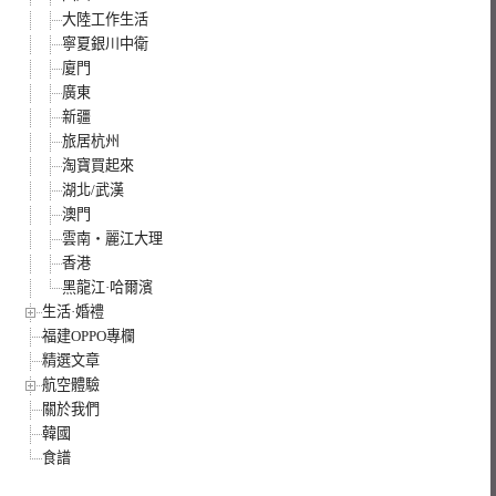
大陸工作生活
寧夏銀川中衛
廈門
廣東
新疆
旅居杭州
淘寶買起來
湖北/武漢
澳門
雲南‧麗江大理
香港
黑龍江·哈爾濱
生活·婚禮
福建OPPO專欄
精選文章
航空體驗
關於我們
韓國
食譜