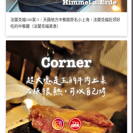
法蘭克福100家-5｜天圓地方中餐館原名小上海，法蘭克福近郊好
吃的中餐廳（法蘭克福美食）