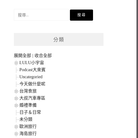
搜
尋
關
鍵
分類
字:
展開全部
|
收合全部
LULU小宇宙
Podcast大來賓
Uncategoried
今天做什麼呢
台灣食旅
大叔汽車專區
婚禮準備
日子＆日常
未分類
歐洲旅行
海島旅行