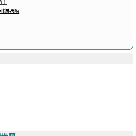
喲！
別錯過囉