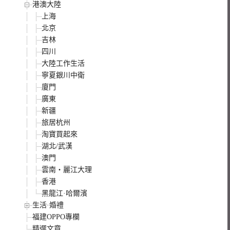
港澳大陸
上海
北京
吉林
四川
大陸工作生活
寧夏銀川中衛
廈門
廣東
新疆
旅居杭州
淘寶買起來
湖北/武漢
澳門
雲南‧麗江大理
香港
黑龍江·哈爾濱
生活·婚禮
福建OPPO專欄
精選文章