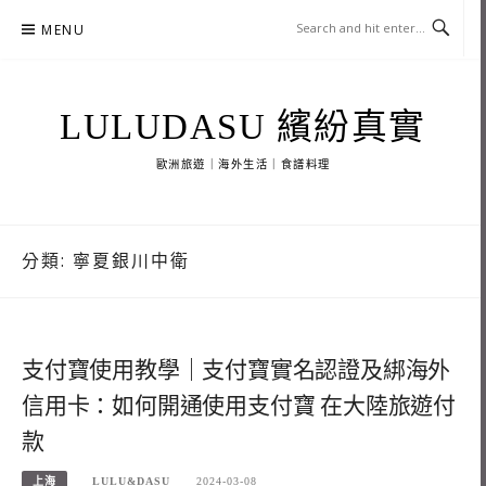
Skip
MENU
to
content
LULUDASU 繽紛真實
歐洲旅遊｜海外生活｜食譜料理
分類:
寧夏銀川中衛
支付寶使用教學｜支付寶實名認證及綁海外
信用卡：如何開通使用支付寶 在大陸旅遊付
款
上海
LULU&DASU
2024-03-08