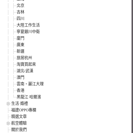
北京
吉林
四川
大陸工作生活
寧夏銀川中衛
廈門
廣東
新疆
旅居杭州
淘寶買起來
湖北/武漢
澳門
雲南‧麗江大理
香港
黑龍江·哈爾濱
生活·婚禮
福建OPPO專欄
精選文章
航空體驗
關於我們