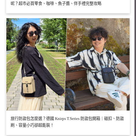
呢？超市必買零食、咖啡、魚子醬、伴手禮完整攻略
旅行防盜包怎麼選？德國 Knirps T.Series 防盜包開箱｜磁扣、防盜
刷、容量小巧卻超能裝！