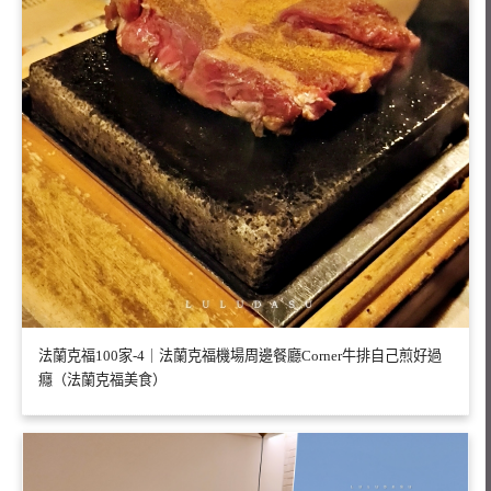
法蘭克福100家-4｜法蘭克福機場周邊餐廳Corner牛排自己煎好過
癮（法蘭克福美食）