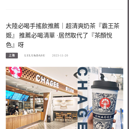
大陸必喝手搖飲推薦｜超清爽奶茶『霸王茶
姬』 推薦必喝清單 ·居然取代了『茶顏悅
色』呀
上海
LULU&DASU
2023-11-20