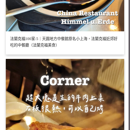
法蘭克福100家-5｜天圓地方中餐館原名小上海，法蘭克福近郊好
吃的中餐廳（法蘭克福美食）