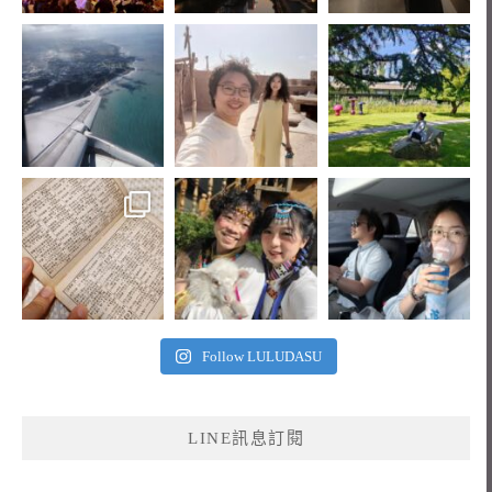
Follow LULUDASU
LINE訊息訂閱