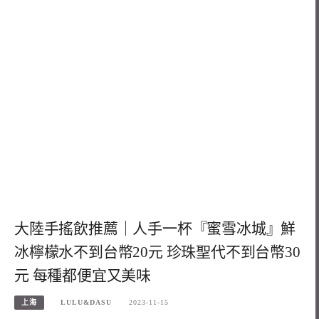
大陸手搖飲推薦｜人手一杯『蜜雪冰城』鮮
冰檸檬水不到台幣20元 珍珠聖代不到台幣30
元 每種都便宜又美味
上海
LULU&DASU
2023-11-15