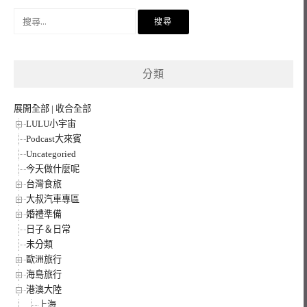
搜
尋
關
鍵
分類
字:
展開全部
|
收合全部
LULU小宇宙
Podcast大來賓
Uncategoried
今天做什麼呢
台灣食旅
大叔汽車專區
婚禮準備
日子＆日常
未分類
歐洲旅行
海島旅行
港澳大陸
上海