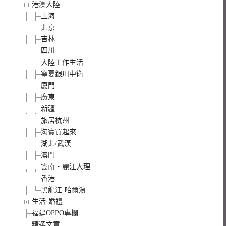
港澳大陸
上海
北京
吉林
四川
大陸工作生活
寧夏銀川中衛
廈門
廣東
新疆
旅居杭州
淘寶買起來
湖北/武漢
澳門
雲南‧麗江大理
香港
黑龍江·哈爾濱
生活·婚禮
福建OPPO專欄
精選文章