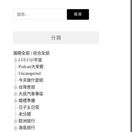
搜
尋
關
鍵
分類
字:
展開全部
|
收合全部
LULU小宇宙
Podcast大來賓
Uncategoried
今天做什麼呢
台灣食旅
大叔汽車專區
婚禮準備
日子＆日常
未分類
歐洲旅行
海島旅行