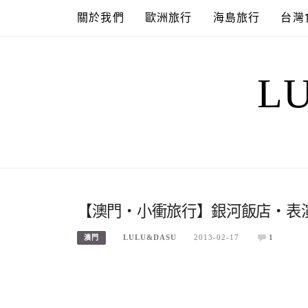
Skip
關於我們
歐洲旅行
海島旅行
台灣
to
content
L
【澳門‧小衝旅行】銀河飯店‧表演
LULU&DASU
2013-02-17
1
澳門