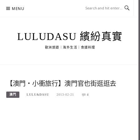
Skip
MENU
to
content
LULUDASU 繽紛真實
歐洲旅遊｜海外生活｜食譜料理
【澳門‧小衝旅行】澳門官也街逛逛去
澳門
LULU&DASU
2013-02-21
4