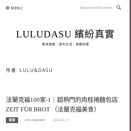
Skip
MENU
to
content
LULUDASU 繽紛真實
歐洲旅遊｜海外生活｜食譜料理
作者:
LULU&DASU
法蘭克福100家-1｜超熱門的肉桂捲麵包店
ZEIT FÜR BROT （法蘭克福美食）
德國
LULU&DASU
2026-03-17