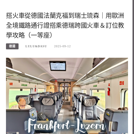
搭火車從德國法蘭克福到瑞士琉森｜用歐洲
全境鐵路通行證搭乘德瑞跨國火車＆訂位教
學攻略（一等座）
德國
LULU&DASU
2025-09-12