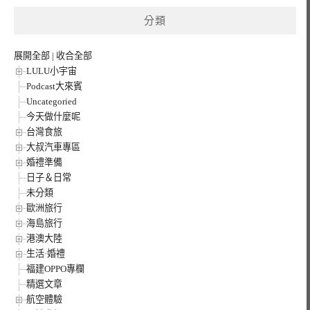
鍵
分類
字:
展開全部
|
收合全部
LULU小宇宙
Podcast大來賓
Uncategoried
今天做什麼呢
台灣食旅
大叔汽車專區
婚禮準備
日子＆日常
未分類
歐洲旅行
海島旅行
港澳大陸
生活·婚禮
福建OPPO專欄
精選文章
航空體驗