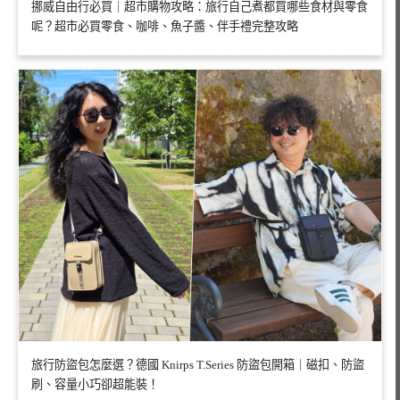
挪威自由行必買｜超市購物攻略：旅行自己煮都買哪些食材與零食
呢？超市必買零食、咖啡、魚子醬、伴手禮完整攻略
旅行防盜包怎麼選？德國 Knirps T.Series 防盜包開箱｜磁扣、防盜
刷、容量小巧卻超能裝！