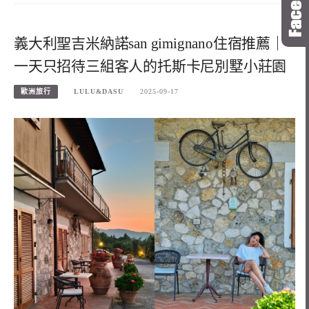
義大利聖吉米納諾san gimignano住宿推薦｜
一天只招待三組客人的托斯卡尼別墅小莊園
歐洲旅行
LULU&DASU
2025-09-17