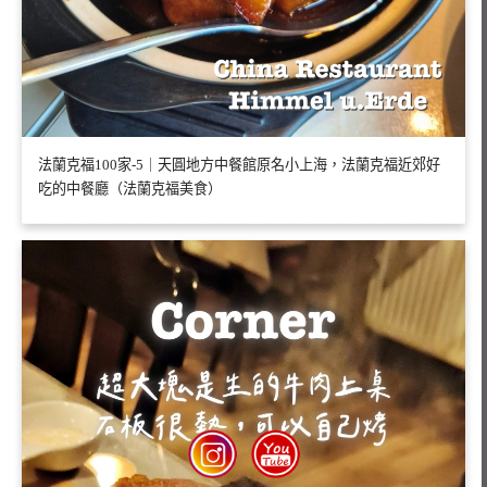
法蘭克福100家-5｜天圓地方中餐館原名小上海，法蘭克福近郊好
吃的中餐廳（法蘭克福美食）