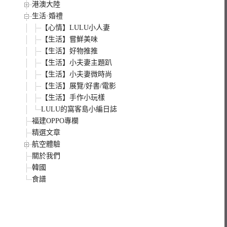
港澳大陸
生活·婚禮
【心情】LULU小人妻
【生活】嘗鮮美味
【生活】好物推推
【生活】小夫妻主題趴
【生活】小夫妻微時尚
【生活】展覽/好書/電影
【生活】手作小玩樣
LULU的窩客島小編日誌
福建OPPO專欄
精選文章
航空體驗
關於我們
韓國
食譜