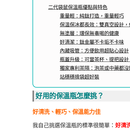
二代袋鼠保溫瓶優點與特色
重量輕：純鈦打造，重量輕巧
保溫保冰都長效：雙真空設計，
無塗層：環保無毒喝的健康
好清潔：鈦金屬不卡垢不卡味
內藏吸管：方便飲用超貼心設計
瓶蓋升級：可當茶杯、提把設計
獨家專利茶隔：泡茶或中藥都沒
站穩穩揹袋超好裝
好用的保溫瓶怎麼挑？
好清洗、輕巧、保溫能力佳
我自己挑選保溫瓶的標準很簡單：
好清