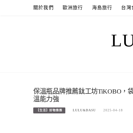
Skip
關於我們
歐洲旅行
海島旅行
台灣
to
content
L
保溫瓶品牌推薦鈦工坊TiKOBO
溫能力強
LULU&DASU
2025-04-18
【生活】好物推推