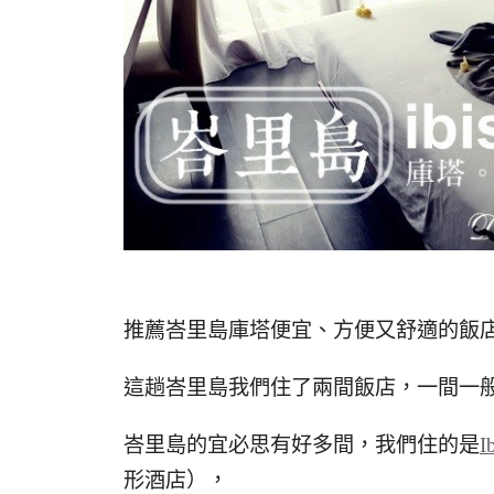
推薦峇里島庫塔便宜、方便又舒適的飯店
這趟峇里島我們住了兩間飯店，一間一般的
峇里島的宜必思有好多間，我們住的是
I
形酒店），