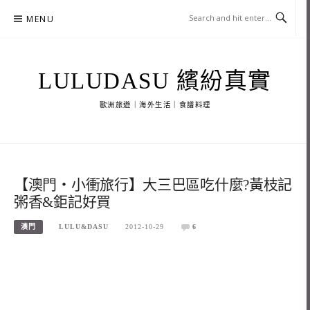
Skip
MENU
to
content
LULUDASU 繽紛真實
歐洲旅遊｜海外生活｜食譜料理
【澳門‧小衝旅行】大三巴區吃什麼?黃枝記
粥香&鉅記好買
澳門
LULU&DASU
2012-10-29
6