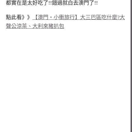
都實在是太好吃了!!錯過就白去澳門了!!
點此看》》
【澳門‧小衝旅行】大三巴區吃什麼?大
聲公涼茶、大利來豬扒包