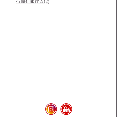
石鑽石哪裡去(2)