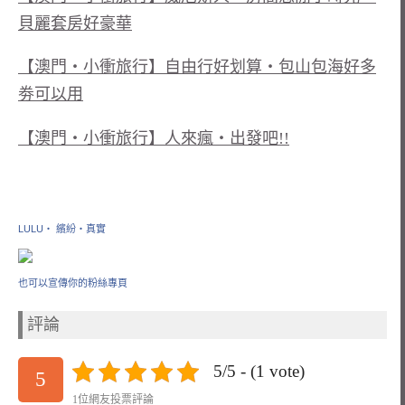
貝麗套房好豪華
【澳門‧小衝旅行】自由行好划算‧包山包海好多
劵可以用
【澳門‧小衝旅行】人來瘋‧出發吧!!
LULU‧ 繽紛‧真實
也可以宣傳你的粉絲專頁
評論
5/5 - (1 vote)
5
1位網友投票評論