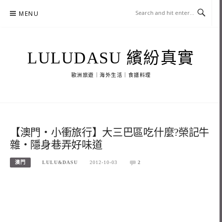
Skip
MENU
to
content
LULUDASU 繽紛真實
歐洲旅遊｜海外生活｜食譜料理
【澳門‧小衝旅行】大三巴區吃什麼?榮記牛
雜‧隱身巷弄好味道
澳門
LULU&DASU
2012-10-03
2