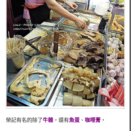
榮記有名的除了
牛雜
，還有
魚蛋
、
咖哩膏
，