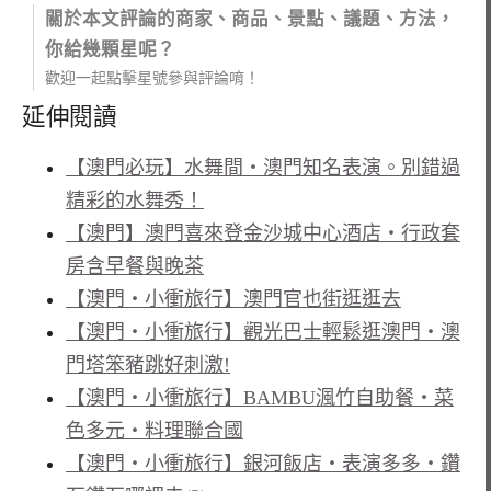
關於本文評論的商家、商品、景點、議題、方法，
你給幾顆星呢？
歡迎一起點擊星號參與評論唷！
延伸閱讀
【澳門必玩】水舞間‧澳門知名表演。別錯過
精彩的水舞秀！
【澳門】澳門喜來登金沙城中心酒店‧行政套
房含早餐與晚茶
【澳門‧小衝旅行】澳門官也街逛逛去
【澳門‧小衝旅行】觀光巴士輕鬆逛澳門‧澳
門塔笨豬跳好刺激!
【澳門‧小衝旅行】BAMBU渢竹自助餐‧菜
色多元‧料理聯合國
【澳門‧小衝旅行】銀河飯店‧表演多多‧鑽