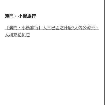
澳門‧小衝旅行
【澳門‧小衝旅行】大三巴區吃什麼?大聲公涼茶、
大利來豬扒包