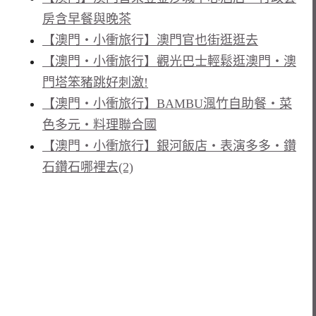
房含早餐與晚茶
【澳門‧小衝旅行】澳門官也街逛逛去
【澳門‧小衝旅行】觀光巴士輕鬆逛澳門‧澳
門塔笨豬跳好刺激!
【澳門‧小衝旅行】BAMBU渢竹自助餐‧菜
色多元‧料理聯合國
【澳門‧小衝旅行】銀河飯店‧表演多多‧鑽
石鑽石哪裡去(2)