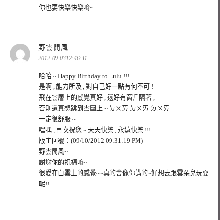
你也要快樂快樂唷~
表
野雲閒風
示:
2012-09-0312:46:31
哈哈 ~ Happy Birthday to Lulu !!!
是啊 , 能力所及 , 對自己好一點有何不可 !
飛在雲層上的感覺真好 , 還好有窗戶隔著 ,
否則還真想跳到雲團上 ~ ㄉㄨㄞ ㄉㄨㄞ ㄉㄨㄞ ………
一定很舒服 ~
嘿嘿 , 再次祝您 ~ 天天快樂 , 永遠快樂 !!!
版主回覆：(09/10/2012 09:31:19 PM)
野雲閒風~
謝謝你的祝福唷~
很愛在白雲上的感覺~~真的會像你講的~好想去跟雲朵兒玩耍
呢!!