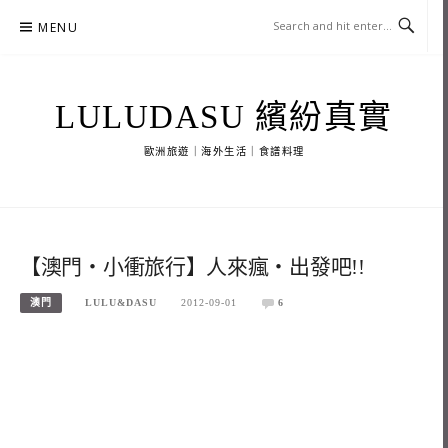
Skip
MENU
to
content
LULUDASU 繽紛真實
歐洲旅遊｜海外生活｜食譜料理
【澳門‧小衝旅行】人來瘋‧出發吧!!
澳門
LULU&DASU
2012-09-01
6