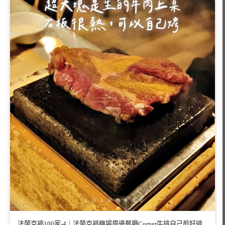
法蘭克福100家-4｜法蘭克福機場周邊餐廳Corner牛排自己煎好過