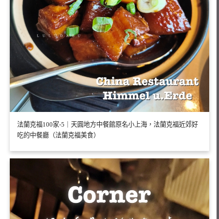
法蘭克福100家-5｜天圓地方中餐館原名小上海，法蘭克福近郊好
吃的中餐廳（法蘭克福美食）