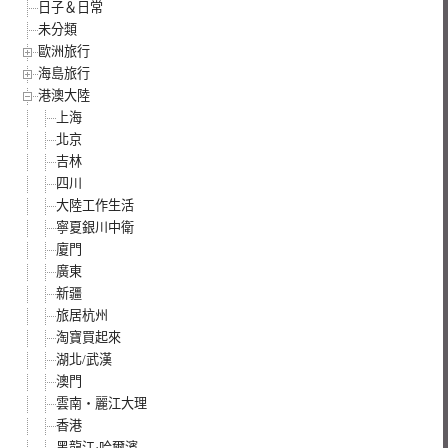
日子＆日常
未分類
歐洲旅行
海島旅行
港澳大陸
上海
北京
吉林
四川
大陸工作生活
寧夏銀川中衛
廈門
廣東
新疆
旅居杭州
淘寶買起來
湖北/武漢
澳門
雲南‧麗江大理
香港
黑龍江·哈爾濱