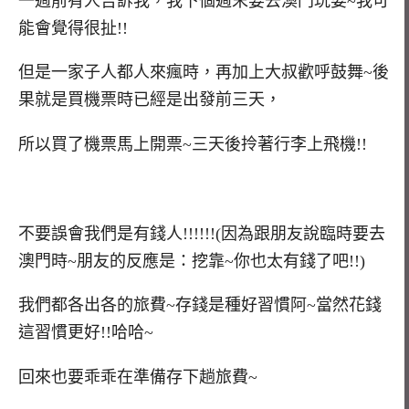
一週前有人告訴我，我下個週末要去澳門玩耍~我可
能會覺得很扯!!
但是一家子人都人來瘋時，再加上大叔歡呼鼓舞~後
果就是買機票時已經是出發前三天，
所以買了機票馬上開票~三天後拎著行李上飛機!!
不要誤會我們是有錢人!!!!!!(因為跟朋友說臨時要去
澳門時~朋友的反應是：挖靠~你也太有錢了吧!!)
我們都各出各的旅費~存錢是種好習慣阿~當然花錢
這習慣更好!!哈哈~
回來也要乖乖在準備存下趟旅費~