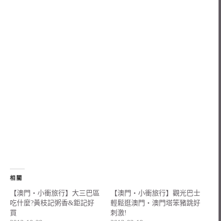
相關
【澳門‧小衝旅行】大三巴區
【澳門‧小衝旅行】觀光巴士
吃什麼?黃枝記粥香&鉅記好
輕鬆逛澳門‧澳門塔笨豬跳好
買
刺激!