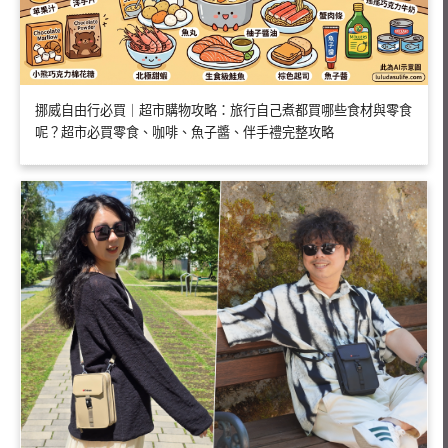
挪威自由行必買｜超市購物攻略：旅行自己煮都買哪些食材與零食
呢？超市必買零食、咖啡、魚子醬、伴手禮完整攻略