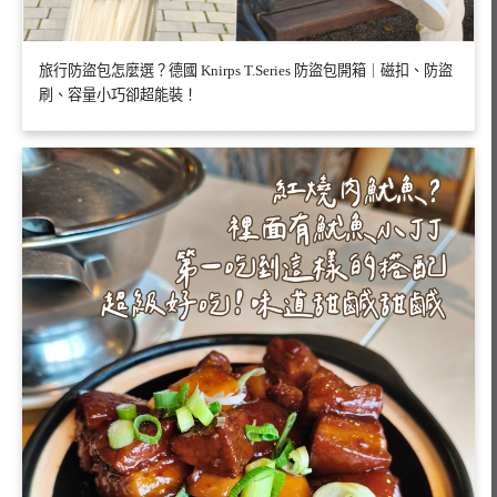
旅行防盜包怎麼選？德國 Knirps T.Series 防盜包開箱｜磁扣、防盜
刷、容量小巧卻超能裝！