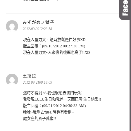
表
みずがめノ獅子
示:
2012-09-0912:23:58
現在人壓力大，適時放鬆是件好事XD
版主回覆：(09/10/2012 09:27:30 PM)
現在人壓力大~人來瘋的機率也高了!!XD
表
王拉拉
示:
2012-09-2100:18:09
這時才看到 ^^ 我也很想去澳門玩呢~
我發現LULU生日和我差一天而已喔 生日快樂!!
版主回覆：(09/21/2012 04:30:33 AM)
哈哈~我剛去你FB時也有看到~
處女座的孩子萬歲!!