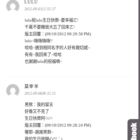
表
LULU
示:
2012-09-0312:55:27
lulu祝lulu生日快樂~要幸福ㄛ!
千萬不要賭很大忘了回來ㄛ!
版主回覆：(09/10/2012 09:29:58 PM)
lulu~嗨嗨嗨嗨!!
哈哈~遇到相同名字的人好有親切感~
有有~我回來了~哈哈
也謝謝lulu的祝福唷~
表
莫宰羊
示:
2012-09-0608:32:15
黑默：我的留言
好像又不見了
生日快樂阿^///^
版主回覆：(09/10/2012 09:28:24 PM)
喔耶~謝謝黑默~
我的生日很開心!!!：)