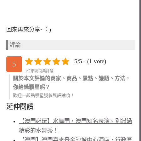
回來再來分享~：)
評論
5/5 - (1 vote)
5
1位網友投票評論
關於本文評論的商家、商品、景點、議題、方法，
你給幾顆星呢？
歡迎一起點擊星號參與評論唷！
延伸閱讀
【澳門必玩】水舞間‧澳門知名表演。別錯過
精彩的水舞秀！
【澳門】澳門喜來登金沙城中心酒店‧行政套