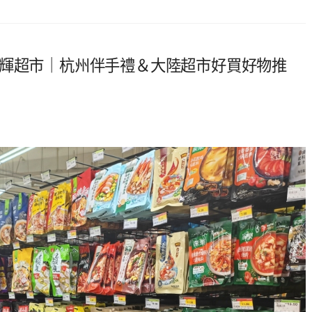
永輝超市｜杭州伴手禮＆大陸超市好買好物推