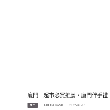
廈門｜超市必買推薦・廈門伴手禮
LULU&DASU
2022-07-03
廈門