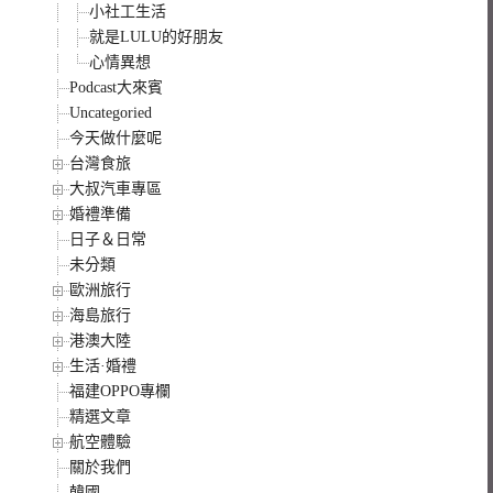
小社工生活
就是LULU的好朋友
心情異想
Podcast大來賓
Uncategoried
今天做什麼呢
台灣食旅
大叔汽車專區
婚禮準備
日子＆日常
未分類
歐洲旅行
海島旅行
港澳大陸
生活·婚禮
福建OPPO專欄
精選文章
航空體驗
關於我們
韓國