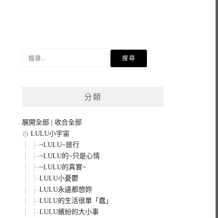
搜
尋
關
鍵
分類
字:
展開全部
|
收合全部
LULU小宇宙
~LULU~旅行
~LULU的~只是心情
~LULU的真實~
LULU小憂鬱
LULU永遠都想妳
LULU的生活很單「蠢」
LULU繽紛的大小事