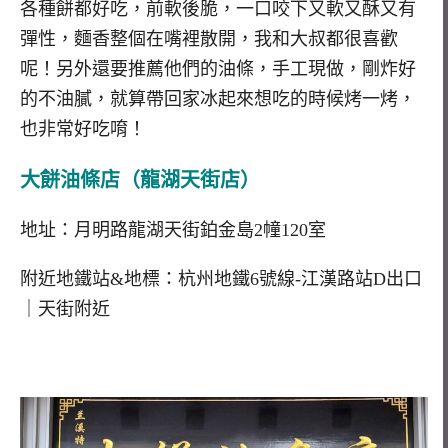
各種餅都好吃，前軟後脆，一口咬下又軟又酥又有
彈性，麵香整個在嘴裡散開，我和大叔都很喜歡
呢！另外還要推薦他們的油條，手工現做，剛炸好
的不油膩，就算帶回家冰起來想吃的時候烤一烤，
也非常好吃唷！
大餅油條店（龍湖天街店）
地址：月明路龍湖天街鉑金島2幢120室
附近地鐵站&地標：杭州地鐵6號線-江漢路站D出口
｜天街附近