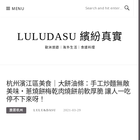
Skip
MENU
to
content
LULUDASU 繽紛真實
歐洲旅遊｜海外生活｜食譜料理
杭州濱江區美食｜大餅油條：手工炒麵無敵
美味・蔥燒餅梅乾肉燒餅前軟厚脆 讓人一吃
停不下來呀！
旅居杭州
LULU&DASU
2021-03-29