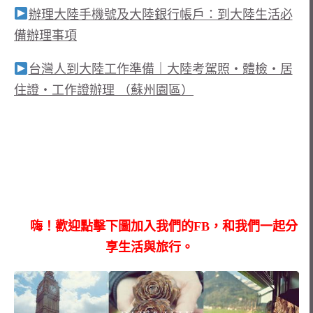
辦理大陸手機號及大陸銀行帳戶：到大陸生活必
備辦理事項
台灣人到大陸工作準備｜大陸考駕照・體檢・居
住證・工作證辦理 （蘇州園區）
嗨！歡迎點擊下圖加入我們的FB，和我們一起分
享生活與旅行。