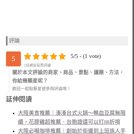
評論
5/5 - (1 vote)
5
1位網友投票評論
關於本文評論的商家、商品、景點、議題、方法，
你給幾顆星呢？
歡迎一起點擊星號參與評論唷！
延伸閱讀
大陸美食推薦｜湊湊台式火鍋～鴨血豆腐無限
續，花膠雞超推薦．台胞證還可以打88折唷
大陸必喝咖啡推薦｜創始於街邊到上班族人手