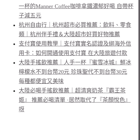
一杯的Manner Coffee咖啡拿鐵濃郁好喝 自帶杯
子減五元
杭州自由行｜杭州超市必買推薦：飲料、零食
類｜杭州伴手禮＆大陸超市好買好物推薦
支付寶使用教學｜支付寶實名認證及綁海外信
用卡：如何開通使用支付寶 在大陸旅遊付款
大陸手搖飲推薦｜人手一杯『蜜雪冰城』鮮冰
檸檬水不到台幣20元 珍珠聖代不到台幣30元
每種都便宜又美味
大陸必喝手搖飲推薦｜超清爽奶茶『霸王茶
姬』 推薦必喝清單 ·居然取代了『茶顏悅色』
呀