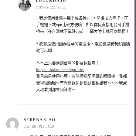
表
LULU&DASU
示:
2019-05-1223:16:59
1.我是使用台灣手機下載各種app，然後插大陸卡，在
手機裡下載vpn比較方便唷！所以你假直接用台灣手機
帶來（在台灣就下載好vpn），插大陸卡就可以翻牆！
2.我都是使用國泰世華的電腦版，電腦也是安裝好翻牆
就可以順！
基本上只要連到台灣的都要翻牆唷！
http://luludasu.com/vpn-life/
我目前是使用小鹿，有時候搭配翔翼的翻牆機，我都
覺得很順暢～有問題歡迎到粉絲團私訊我～～～我或
大叔看到都會回答喲～
表
SERENAXIAO
示:
2021-08-1819:51:29