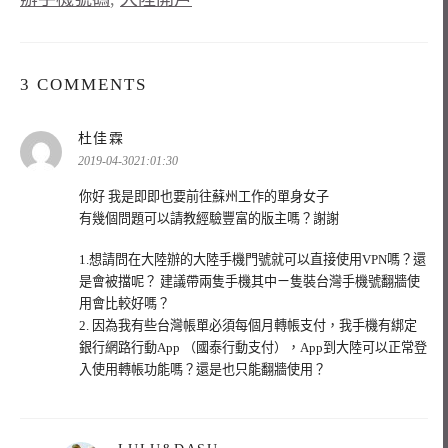
3 COMMENTS
表
杜佳霖
示:
2019-04-3021:01:30
你好 我是即即也要前往蘇州工作的單身女子
有幾個問題可以請教經驗豐富的版主嗎？謝謝
1.想請問在大陸辦的大陸手機門號就可以直接使用VPN嗎？還
是會被擋呢？ 建議帶兩隻手機其中ㄧ隻裝台灣手機號翻牆使
用會比較好嗎？
2. 因為我有些台灣帳單必須每個月轉帳支付，我手機有綁定
銀行網路行動App （國泰行動支付），App到大陸可以正常登
入使用轉帳功能嗎？還是也只能翻牆使用？