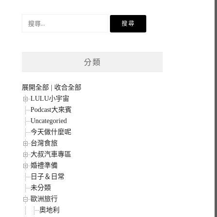
搜
尋
關
鍵
分類
字:
展開全部
|
收合全部
LULU小宇宙
Podcast大來賓
Uncategoried
今天做什麼呢
台灣食旅
大叔汽車專區
婚禮準備
日子＆日常
未分類
歐洲旅行
奧地利