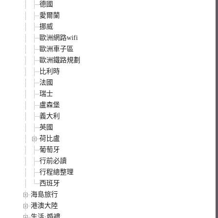
德國
愛爾蘭
挪威
歐洲網路wifi
歐洲車子區
歐洲鐵路規劃
比利時
法國
瑞士
盧森堡
義大利
英國
荷比盧
葡萄牙
行前必讀
行程總整理
西班牙
海島旅行
港澳大陸
生活·婚禮