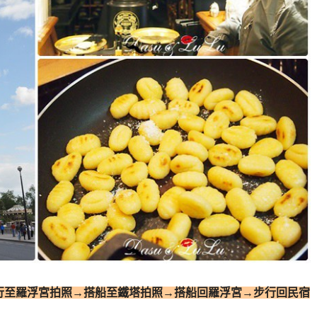
步行至羅浮宮拍照→搭船至鐵塔拍照→搭船回羅浮宮→步行回民宿