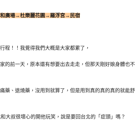
協和廣場→杜樂麗花園→羅浮宮→民宿
何行程！！我覺得我們大概是大家都累了，
家的前一天，原本還有想要出去走走，但那天剛好娘身體也不
痛藥、退燒藥，沒用到就算了，但是用到真的真的真的就能舒
我和大叔很壞心的開他玩笑，說是要回台北的「症頭」嗎？