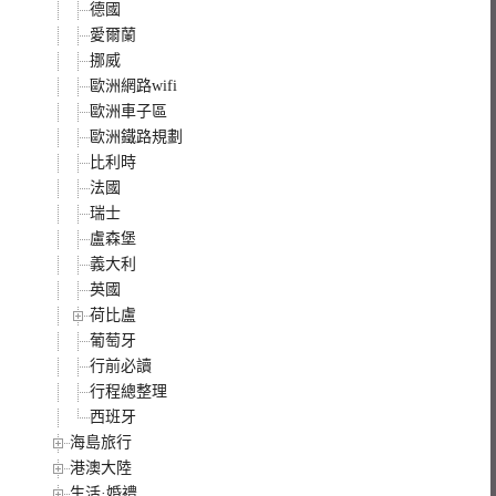
德國
愛爾蘭
挪威
歐洲網路wifi
歐洲車子區
歐洲鐵路規劃
比利時
法國
瑞士
盧森堡
義大利
英國
荷比盧
葡萄牙
行前必讀
行程總整理
西班牙
海島旅行
港澳大陸
生活·婚禮