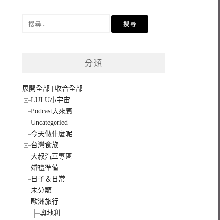
搜
尋
關
鍵
分類
字:
展開全部
|
收合全部
LULU小宇宙
Podcast大來賓
Uncategoried
今天做什麼呢
台灣食旅
大叔汽車專區
婚禮準備
日子＆日常
未分類
歐洲旅行
奧地利