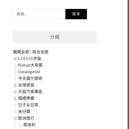
搜
尋
關
鍵
分類
字:
展開全部
|
收合全部
LULU小宇宙
Podcast大來賓
Uncategoried
今天做什麼呢
台灣食旅
大叔汽車專區
婚禮準備
日子＆日常
未分類
歐洲旅行
奧地利