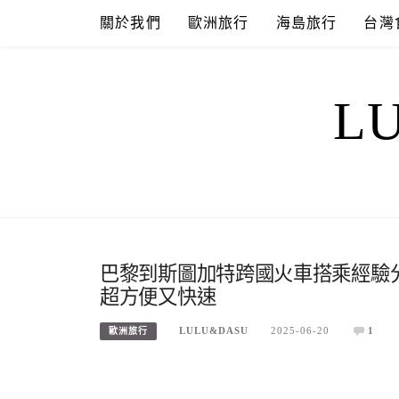
Skip
關於我們
歐洲旅行
海島旅行
台灣
to
content
L
巴黎到斯圖加特跨國火車搭乘經驗
超方便又快速
LULU&DASU
2025-06-20
1
歐洲旅行