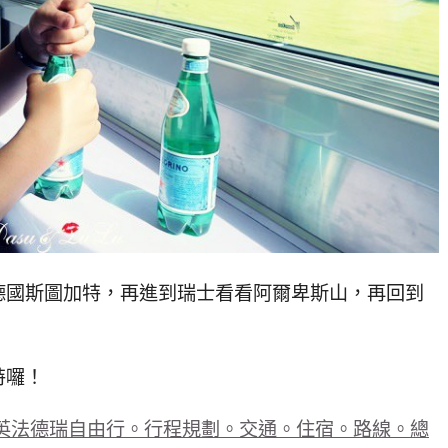
德國斯圖加特，再進到瑞士看看阿爾卑斯山，再回到
特囉！
英法德瑞自由行。行程規劃。交通。住宿。路線。總