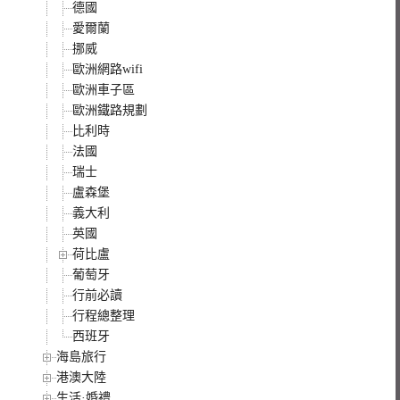
德國
愛爾蘭
挪威
歐洲網路wifi
歐洲車子區
歐洲鐵路規劃
比利時
法國
瑞士
盧森堡
義大利
英國
荷比盧
葡萄牙
行前必讀
行程總整理
西班牙
海島旅行
港澳大陸
生活·婚禮