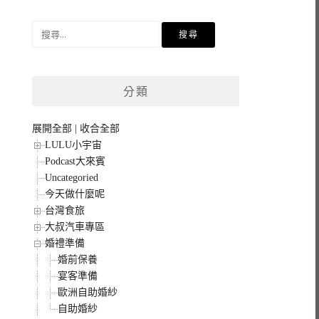
搜
尋
關
鍵
分類
字:
展開全部
|
收合全部
LULU小宇宙
Podcast大來賓
Uncategoried
今天做什麼呢
台灣食旅
大叔汽車專區
婚禮準備
婚前保養
宴客準備
歐洲自助婚紗
自助婚紗