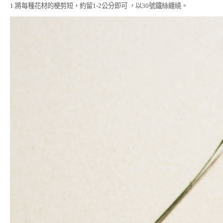
1.將每種花材的梗剪短，約留1-2公分即可 ，以30號鐵絲纏繞。