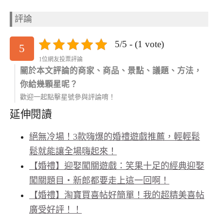
評論
5/5 - (1 vote)
5
1位網友投票評論
關於本文評論的商家、商品、景點、議題、方法，
你給幾顆星呢？
歡迎一起點擊星號參與評論唷！
延伸閱讀
絕無冷場！3款嗨爆的婚禮遊戲推薦，輕輕鬆
鬆就能讓全場嗨起來！
【婚禮】迎娶闖關遊戲：笑果十足的經典迎娶
闖關題目‧新郎都要走上這一回啊！
【婚禮】淘寶買喜帖好簡單！我的超精美喜帖
廣受好評！！