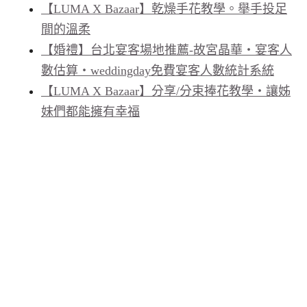
【LUMA X Bazaar】乾燥手花教學。舉手投足
間的溫柔
【婚禮】台北宴客場地推薦-故宮晶華・宴客人
數估算・weddingday免費宴客人數統計系統
【LUMA X Bazaar】分享/分束捧花教學‧讓姊
妹們都能擁有幸福