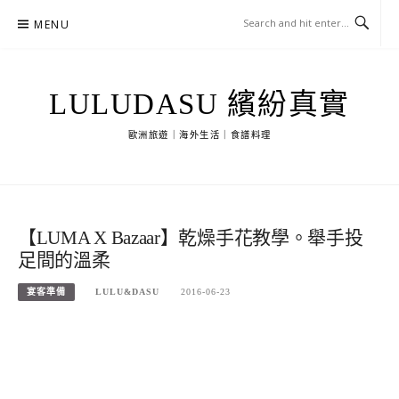
Skip
MENU
to
content
LULUDASU 繽紛真實
歐洲旅遊｜海外生活｜食譜料理
【LUMA X Bazaar】乾燥手花教學。舉手投
足間的溫柔
宴客準備
LULU&DASU
2016-06-23