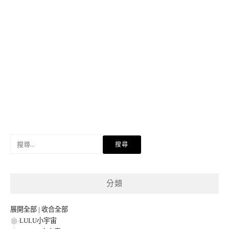
搜
尋
關
鍵
分類
字:
展開全部
|
收合全部
LULU小宇宙