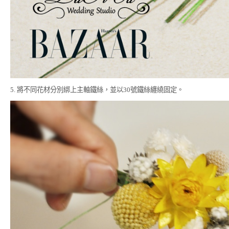
5. 將不同花材分別綁上主軸鐵絲，並以30號鐵絲纏繞固定。