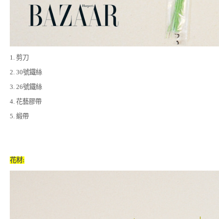
1. 剪刀
2. 30號鐵絲
3. 26號鐵絲
4. 花藝膠帶
5. 緞帶
花材: