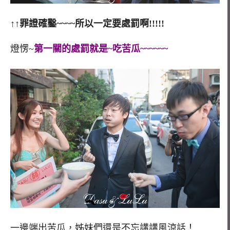
↑↑罪證確鑿~~~~所以一定要處罰啊!!!!!
燈愣~
第一關的處罰就是~吃苦瓜~~~~~~
一邊端出苦瓜，姊妹們還是不忘講講風涼話！