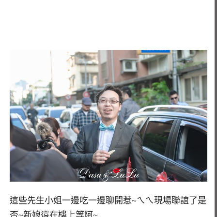
這些先生小姐一邊吃一邊聊開惹~ㄟㄟ現場聯誼了是
否~新娘還在樓上等阿~