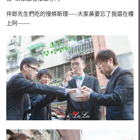
伴郎先生們吃的慢條斯理~~~大家鼻要忘了我還在樓
上阿~~~~