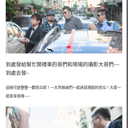
到處發給幫忙開禮車的哥們和現場的攝影大哥們~~
到處去發~
這碗可是整整一顆苦瓜呢！一大早姊妹們一起床就現殺的苦瓜！大家一
起來享用唷~~~