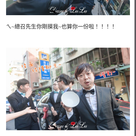
ㄟ~總召先生你剛摸我~也算你一份啦！！！！