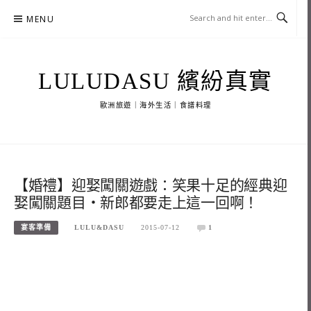
Skip
MENU
to
content
LULUDASU 繽紛真實
歐洲旅遊｜海外生活｜食譜料理
【婚禮】迎娶闖關遊戲：笑果十足的經典迎
娶闖關題目‧新郎都要走上這一回啊！
宴客準備
LULU&DASU
2015-07-12
1