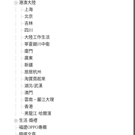
港澳大陸
上海
北京
吉林
四川
大陸工作生活
寧夏銀川中衛
廈門
廣東
新疆
旅居杭州
淘寶買起來
湖北/武漢
澳門
雲南‧麗江大理
香港
黑龍江·哈爾濱
生活·婚禮
福建OPPO專欄
精選文章