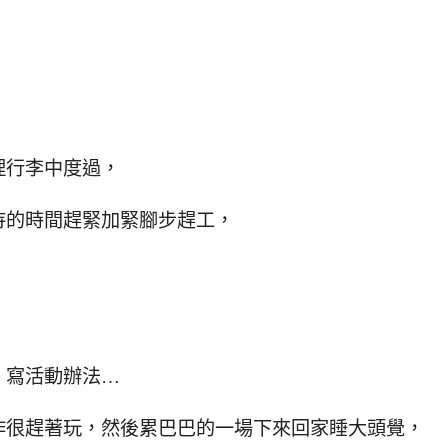
理行李中度過，
待的時間趕緊加緊腳步趕工，
、寫活動辦法…
作很趕著玩，然後累巴巴的一場下來回家睡大頭覺，