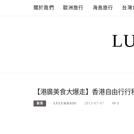
Skip
關於我們
歐洲旅行
海島旅行
台灣
to
content
L
【港廣美食大爆走】香港自由行行程
LULU&DASU
2013-07-07
3
香港