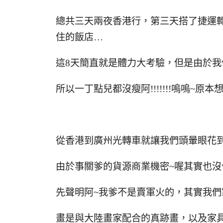
總共三天兩夜香港行，第三天搭了捷運
住的飯店…
這8天簡直就是體力大考驗，但是由於
所以一丁點兒都沒瘦阿!!!!!!!嗚嗚~
從香港到廣州光轉車就讓我們頭暈眼花到
由於事關爹的貨源商業機密~喔其實也沒
先聲明阿~我爹不是賣軍火的，其實我
畫是與大陸畫家配合的真跡畫，以及家具