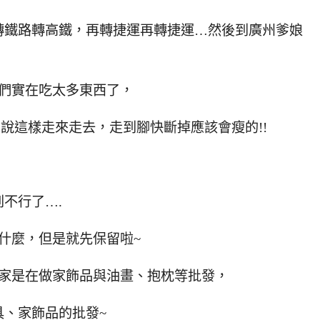
轉鐵路轉高鐵，再轉捷運再轉捷運…然後到廣州爹娘
我們實在吃太多東西了，
原本想說這樣走來走去，走到腳快斷掉應該會瘦的!!
不行了….
什麼，但是就先保留啦~
們家是在做家飾品與油畫、抱枕等批發，
、家飾品的批發~