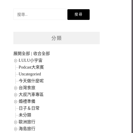
搜
尋
關
鍵
分類
字:
展開全部
|
收合全部
LULU小宇宙
Podcast大來賓
Uncategoried
今天做什麼呢
台灣食旅
大叔汽車專區
婚禮準備
日子＆日常
未分類
歐洲旅行
海島旅行