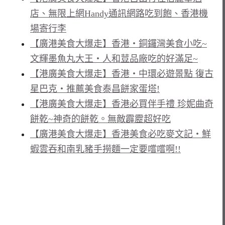
店、無限上網Handy通訊網路吃到飽、香港機
場寄行李
【廣港美食大爆走】香港‧銅鑼灣美食小吃~
文輝墨魚丸大王‧人和荳品廠吃的好滿足~
【港廣美食大爆走】香港‧中環必遊景點 復古
星巴克‧推薦美食泰昌餅家蛋塔!
【港廣美食大爆走】香港必買伴手禮 珍妮曲奇
餅乾~神奇的餅乾。無敵霹靂超好吃
【廣港美食大爆走】香港美食必吃麥文記‧鮮
蝦雲吞和南乳豬手撈麵一定要嚐嚐啊!!