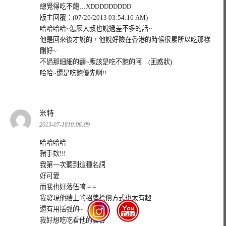
總覺得吃不飽…XDDDDDDDDD
版主回覆：(07/26/2013 03:54:16 AM)
哈哈哈哈~怎麼大叔也說過差不多的話~
他是回來後才說的，他說好險在香港的時候很累所以吃那樣
剛好~
不過那細細的麵~應該是吃不飽的阿…(困惑狀)
哈哈~還是吃飽優先啊!!
表
米特
示:
2013-07-1810:06:09
哈哈哈哈
豬手欸!!!
我第一次聽到這種名詞
好可愛
而我也好落伍唷 = =
我發現他牆上的招牌標價方式也太有趣
還有用括弧的~
我好想吃吃看他的雲吞