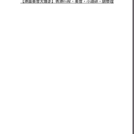
【港廣美食大爆走】香港行程‧美食‧小瑣碎‧總整理