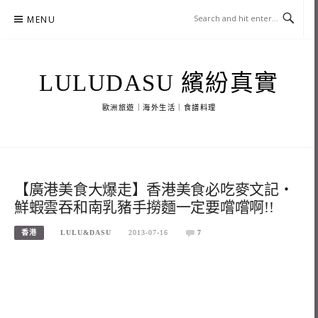
Skip
MENU
to
content
LULUDASU 繽紛真實
歐洲旅遊｜海外生活｜食譜料理
【廣港美食大爆走】香港美食必吃麥文記‧
鮮蝦雲吞和南乳豬手撈麵一定要嚐嚐啊!!
香港
LULU&DASU
2013-07-16
7