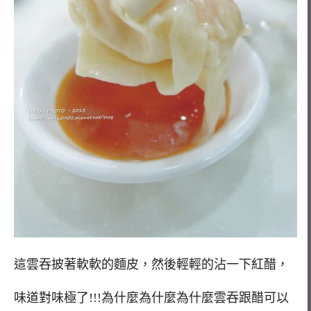
這雲吞披著軟軟的麵皮，然後輕輕的沾一下紅醋，
味道對味極了!!!為什麼為什麼為什麼雲吞跟醋可以