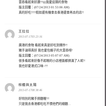
雲吞看起來好讚!!!(((我愛這類的食物
版主回覆：(07/24/2013 01:53:06 AM)
真的好吃!!!!!假如還有機會去香港還會再去的店!!
表
王拉拉
示:
2013-07-1703:23:16
廣港的食物 看起來真是好吃到爆炸!!
豬手滷得真好 我也愛包蝦子的大雲吞呀!
版主回覆：(07/24/2013 05:07:07 AM)
很多看起來好像不起眼的小店裡面都擠滿了人呢!!
我也好愛港式口味~!!!
表
棕櫚與太陽
示:
2013-07-1708:38:46
好特別的豬手撈麵喔!!!
只是我去香港都吃吃不慣他們的細麵…