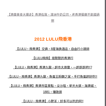
【港廣美食大爆走】香港佐敦‧澳洲牛奶公司‧老香港餐廳不能錯過
啊
2012 LULU飛香港
【LULU‧飛香港】交通‧8度海逸酒店‧自由行小瑣碎
【LULU飛飛】很默默的香港行
【LULU‧飛香港】香港九龍‧超市大尋寶‧一起逛逛吧!!?
【LULU‧飛香港】香港九龍‧魚蛋王粉麵之家‧手打魚蛋超好吃!!
【LULU‧飛香港】香港市區景點‧尖沙咀‧星光大道‧海港城‧
1881‧彌敦道
【LULU‧飛香港】小肥羊‧好多可以吃的阿!!