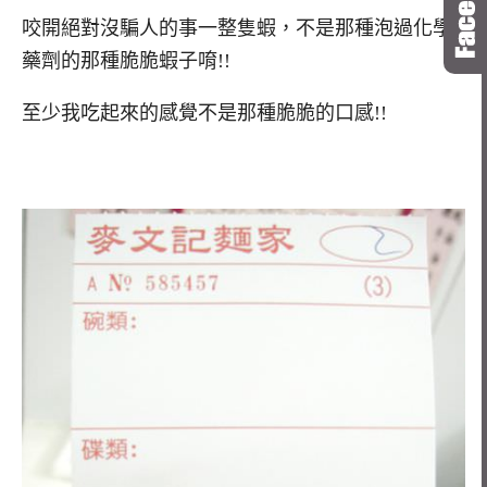
咬開絕對沒騙人的事一整隻蝦，不是那種泡過化學
藥劑的那種脆脆蝦子唷!!
至少我吃起來的感覺不是那種脆脆的口感!!