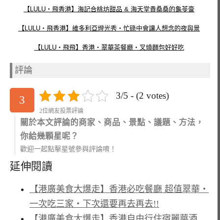
【LULU‧飛香港】海記合桃坊甜品 & 海天堂貴桑桑的龜苓膏
【LULU‧飛香港】維多利亞燈光秀‧忙碌中會讓人想念的夜與景
【LULU‧飛飛】香港‧翠華茶餐廳‧叉燒麵包好好吃
評論
3/5 - (2 votes)
3
2位網友投票評論
關於本文評論的商家、商品、景點、議題、方法，
你給幾顆星呢？
歡迎一起點擊星號參與評論唷！
延伸閱讀
【港廣美食大爆走】香港必吃餐廳 超值翠華‧
一次吃三家‧下次還要再去再去!!
【港廣美食大爆走】香港自由行住宿麗華酒