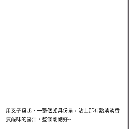
用叉子舀起，一整個頗具份量，沾上那有點淡淡香
氣鹹味的醬汁，整個剛剛好~