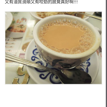
又有油質滑順又有咬勁的感覺真好啊!!!