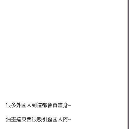
很多外國人到這都會買畫身~
油畫這東西很吸引歪國人阿~