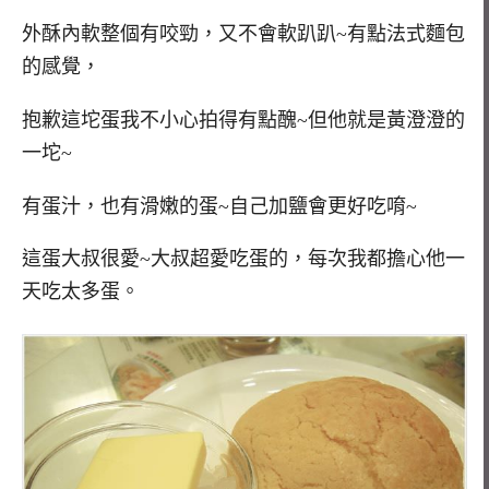
外酥內軟整個有咬勁，又不會軟趴趴~有點法式麵包
的感覺，
抱歉這坨蛋我不小心拍得有點醜~但他就是黃澄澄的
一坨~
有蛋汁，也有滑嫩的蛋~自己加鹽會更好吃唷~
這蛋大叔很愛~大叔超愛吃蛋的，每次我都擔心他一
天吃太多蛋。