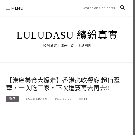
Skip
MENU
to
content
LULUDASU 繽紛真實
歐洲旅遊｜海外生活｜食譜料理
【港廣美食大爆走】香港必吃餐廳 超值翠
華‧一次吃三家‧下次還要再去再去!!
香港
LULU&DASU
2013-09-26
12