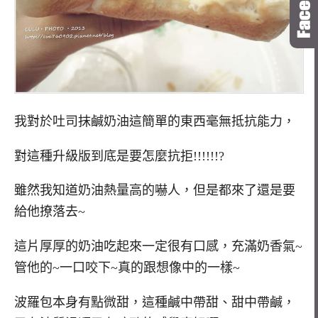
我對於吐司抹鹹奶油這簡單的東西毫無抵抗能力，
對這種升級版到底是要怎麼抗拒!!!!!!?
雖然我知道奶油熱量高的嚇人，但是都來了還是要
給他撩落去~
這片厚厚的奶油吃起來一定很有口感，充滿奶香氣~
管他的~一口咬下~真的跟想像中的一樣~
波羅包本身有點微甜，這種鹹中帶甜、甜中帶鹹，