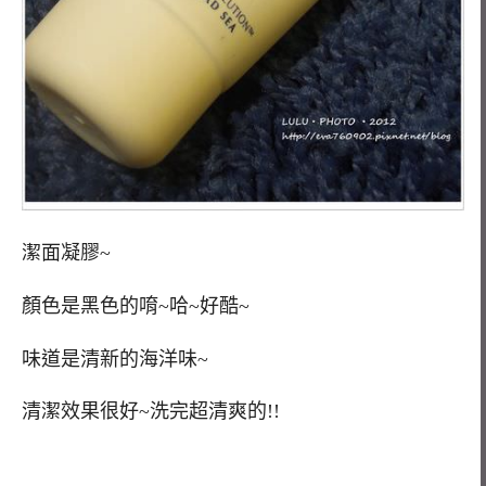
潔面凝膠~
顏色是黑色的唷~哈~好酷~
味道是清新的海洋味~
清潔效果很好~洗完超清爽的!!