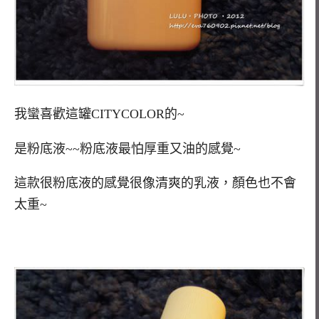
我蠻喜歡這罐CITYCOLOR的~
是粉底液~~粉底液最怕厚重又油的感覺~
這款很粉底液的感覺很像清爽的乳液，顏色也不會
太重~