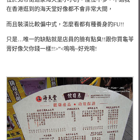
在香港逛到的海天堂好像都不會非常大間，
而且裝潢比較偏中式，怎麼看都有種養身的FU!!
只是…唯一的缺點就是店員的臉有點臭!!跟你買龜苓
膏好像欠你錢一樣!!>”<嗚嗚~好兇唷!