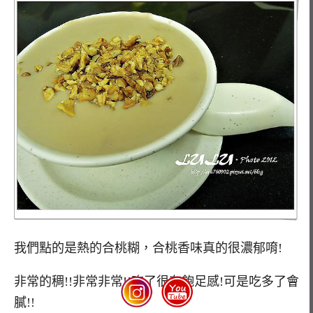
我們點的是熱的合桃糊，合桃香味真的很濃郁唷!
非常的稠!!非常非常!!吃了很有飽足感!可是吃多了會
膩!!