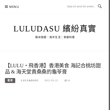
Skip
MENU
to
content
LULUDASU 繽紛真實
歐洲旅遊｜海外生活｜食譜料理
【LULU‧飛香港】香港美食 海記合桃坊甜
品 & 海天堂貴桑桑的龜苓膏
香港
LULU&DASU
2012-03-22
4