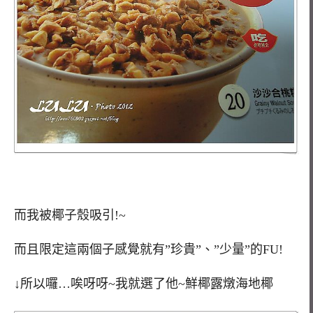
而我被椰子殼吸引!~
而且限定這兩個子感覺就有”珍貴”、”少量”的FU!
↓所以囉…唉呀呀~我就選了他~鮮椰露燉海地椰