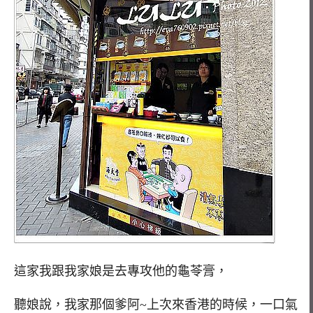
這家我跟我家娘是去專攻他的龜苓膏，
聽娘說，我家那個爹阿~上次來香港的時候，一口氣