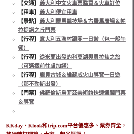
【交通】
義大利中文火車票購買＆火車訂位
【租車】
義大利便宜租車
【景點】
義大利羅馬競技場＆古羅馬廣場＆帕
拉提諾之丘門票
【行程】
意大利五漁村跟團一日遊（包一般午
餐）
【行程】
從米蘭出發的科莫湖與貝拉焦之旅
（可選擇前往盧加諾）
【行程】
龐貝古城＆維蘇威火山導覽一日遊
（那不勒斯出發）
【門票】
佛羅倫斯烏菲茲美術館快速通關門票
＆導覽
KKday、Klook和trip.com平台優惠多、票券齊全，