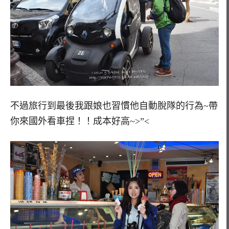
不過旅行到最後我跟娘也習慣他自動脫隊的行為~帶
你來國外看車捏！！成本好高~>”<