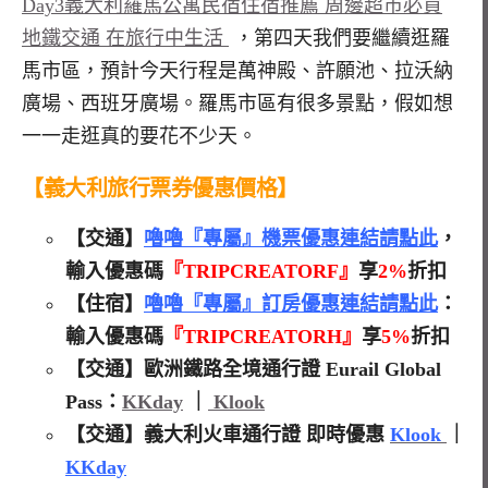
Day3義大利羅馬公寓民宿住宿推薦 周邊超市必買
地鐵交通 在旅行中生活
，第四天我們要繼續逛羅
馬市區，預計今天行程是萬神殿、許願池、拉沃納
廣場、西班牙廣場。羅馬市區有很多景點，假如想
一一走逛真的要花不少天。
【義大利
旅行票券優惠價格】
【交通】
嚕嚕『專屬』機票優惠連結請點此
，
輸入優惠碼
『TRIPCREATORF』
享
2%
折扣
【住宿】
嚕嚕『專屬』訂房優惠連結請點此
：
輸入優惠碼
『TRIPCREATORH』
享
5%
折扣
【交通】歐洲鐵路全境通行證 Eurail Global
Pass：
KKday
｜
Klook
【交通】義大利火車通行證 即時優惠
Klook
｜
KKday