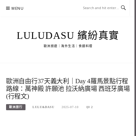
Skip
MENU
to
content
LULUDASU 繽紛真實
歐洲旅遊｜海外生活｜食譜料理
歐洲自由行37天義大利｜Day 4羅馬景點行程
路線：萬神殿 許願池 拉沃納廣場 西班牙廣場
(行程文)
歐洲旅行
LULU&DASU
2025-07-10
2