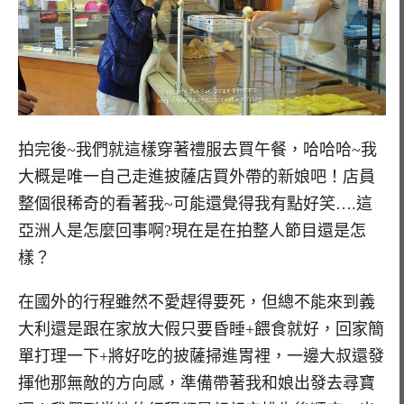
拍完後~我們就這樣穿著禮服去買午餐，哈哈哈~我
大概是唯一自己走進披薩店買外帶的新娘吧！店員
整個很稀奇的看著我~可能還覺得我有點好笑….這
亞洲人是怎麼回事啊?現在是在拍整人節目還是怎
樣？
在國外的行程雖然不愛趕得要死，但總不能來到義
大利還是跟在家放大假只要昏睡+餵食就好，回家簡
單打理一下+將好吃的披薩掃進胃裡，一邊大叔還發
揮他那無敵的方向感，準備帶著我和娘出發去尋寶