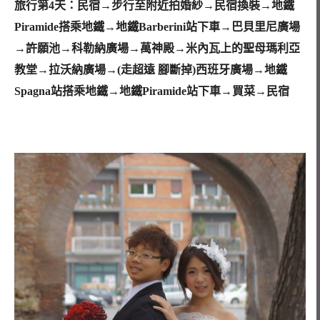
旅行第4天：民宿→步行至附近拍婚紗→民宿換裝→地鐵
Piramide搭乘地鐵→地鐵Barberini站下車→巴貝里尼廣場
→許願池→科勒納廣場→萬神殿→米內瓦上的聖母瑪利亞
教堂→拉沃納廣場→(走超遠 腳斷掉)西班牙廣場→地鐵
Spagna站搭乘地鐵→地鐵Piramide站下車→買菜→民宿