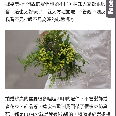
擺姿勢~他們說的我們也聽不懂，種知大家都很興
奮！這也太好玩了！就大方地擺囉~不管醜不醜反正
我看不見~(眼不見為淨的心態嗎?)
拍婚紗真的需要很多哩哩叩叩的配件，不管髮飾或
者花束、飾品等，這次去歐洲我們帶了很多束仿真
花，都是LUMA(就是我娘啦)綁的，嚕嚕娘經營婚禮