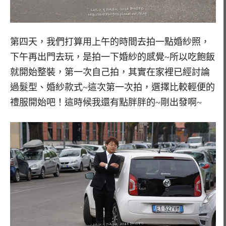
第四天，我們打算用上午的時間去拍一點婚紗照，
下午再出門去玩，是拍一下婚紗的感覺~所以吃飽飯
就開始整裝，第一次自己拍，其實在家裡已經討論
過髮型、婚紗款式~這次第一次拍，選擇比較輕便的
禮服開始吧！這時候我還有點胖胖的~剛出發啊~