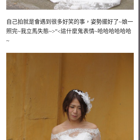
自己拍就是會遇到很多好笑的事，姿勢擺好了~娘一
照完~我立馬失態~>”<這什麼鬼表情~哈哈哈哈哈哈
~