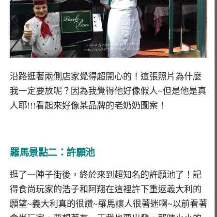
沿路逛著兩側店家覺得超開心的！這張照片為什麼
我一定要放呢？因為我覺得他好像假人~但是他是真
人耶!!!看起來好像某品牌的老奶奶圖案！
羅馬景點二：許願池
逛了一陣子街後，終於來到超知名的許願池了！記
得食尚玩家的浩子和阿翔在這裡許下重返義大利的
願望~義大利真的很讚~羅馬讓人很著迷啊~以前看著