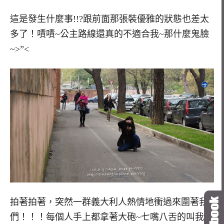
這是發生什麼事!!?跟前面那張裝優雅的狀態也差太
多了！嘖嘖~公主路線還真的不適合我~那什麼鬼臉
~>”<
拍著拍著，突然一群義大利人熱情地衝過來圍著我
們！！！每個人手上都拿著大砲~七嘴八舌的叫我們