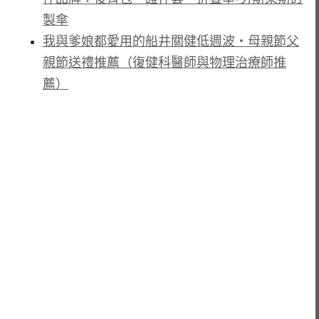
製傘
我與爹娘都愛用的船井關健低週波・母親節父
親節送禮推薦（復健科醫師與物理治療師推
薦）