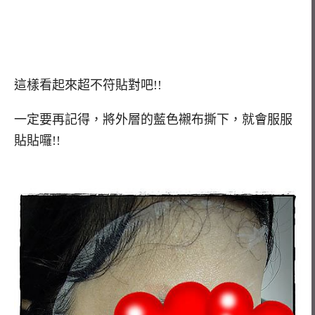
這樣看起來超不符貼對吧!!
一定要再記得，將外層的藍色襯布撕下，就會服服
貼貼囉!!