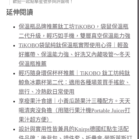
歡迎一起點擊星號參與評論唷！
延伸閱讀
保溫瓶品牌推薦鈦工坊TiKOBO，袋鼠保溫瓶
二代升級，輕巧如手機，雙層真空保溫能力強
TiKOBO袋鼠純鈦保溫瓶實際使用心得｜輕盈
好攜帶、保溫能力強、好洗又內藏吸管～冬天
保溫瓶推薦
輕巧隨身環保杯杯推薦｜TiKOBO 鈦工坊純鈦
鯨魚冰霸杯第二代：適用各種場景買手搖飲、
旅行、冷熱飲日常使用
享瘦果汁食譜｜小黃瓜蔬果汁三種配方。天天
喝清爽沒負擔（用隨行果汁機Portable Juicer打
果汁超方便）
設計與實用性皆兼具的Knirps德國紅點生活配
件品牌：後背包、證件套、折疊傘-勞斯萊斯訂