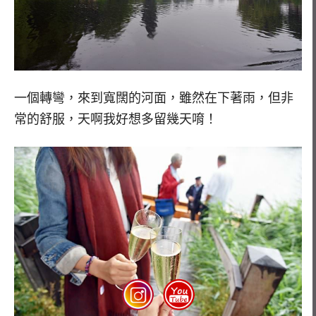
一個轉彎，來到寬闊的河面，雖然在下著雨，但非
常的舒服，天啊我好想多留幾天唷！