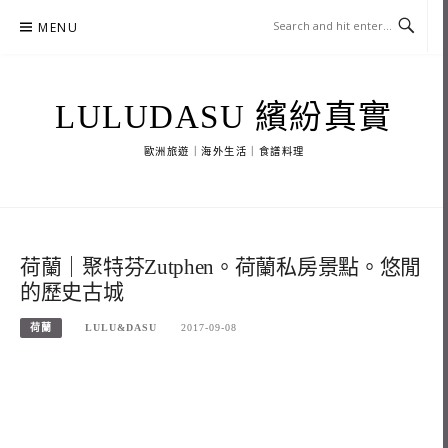
Skip
MENU
to
content
LULUDASU 繽紛真實
歐洲旅遊｜海外生活｜食譜料理
荷蘭｜聚特芬Zutphen。荷蘭私房景點。悠閒
的歷史古城
荷蘭
LULU&DASU
2017-09-08