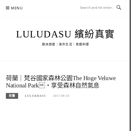
Skip
MENU
to
content
LULUDASU 繽紛真實
歐洲旅遊｜海外生活｜食譜料理
荷蘭｜梵谷國家森林公園The Hoge Veluwe
National Park・享受森林自然氣息
荷蘭
LULU&DASU
2017-09-10