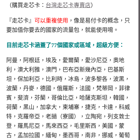
（購買走芯卡：
台灣走芯卡專賣店
）
『走芯卡』
可以重複使用
，像是易付卡的概念，只
要加值你要去的國家的流量包，就能使用唷。
目前走芯卡涵蓋了77個國家或區域，超級方便：
阿曼，阿根廷，埃及，愛爾蘭，愛沙尼亞，奧地
利，澳大利雅，澳門，巴布亞新幾內亞，巴基斯
坦，保加利亞，比利時，冰島，波多黎各，波黑，
波蘭，丹麥，德國，俄羅斯，法國，梵蒂岡，菲律
賓，斐濟，芬蘭，哥倫比亞，哈薩克斯坦，韓國，
荷蘭，黑山，加拿大，柬埔寨，捷克，卡達，科威
特，克羅帝亞，老撾（寮國），立陶宛，列支敦士
登，羅馬尼亞，馬來西亞，毛里斯西，美國，蒙
古，孟加拉國，緬甸，墨西哥，南非，挪威，葡萄