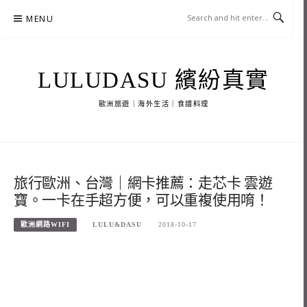
Skip
MENU
to
content
LULUDASU 繽紛真實
歐洲旅遊｜海外生活｜食譜料理
旅行歐洲、台灣｜網卡推薦：走芯卡 雲遊
寶。一卡在手超方便，可以重複使用唷！
歐洲網路WIFI
LULU&DASU
2018-10-17