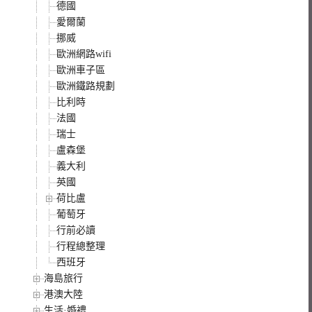
德國
愛爾蘭
挪威
歐洲網路wifi
歐洲車子區
歐洲鐵路規劃
比利時
法國
瑞士
盧森堡
義大利
英國
荷比盧
葡萄牙
行前必讀
行程總整理
西班牙
海島旅行
港澳大陸
生活·婚禮