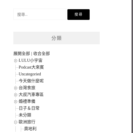
搜
尋
關
鍵
分類
字:
展開全部
|
收合全部
LULU小宇宙
Podcast大來賓
Uncategoried
今天做什麼呢
台灣食旅
大叔汽車專區
婚禮準備
日子＆日常
未分類
歐洲旅行
奧地利