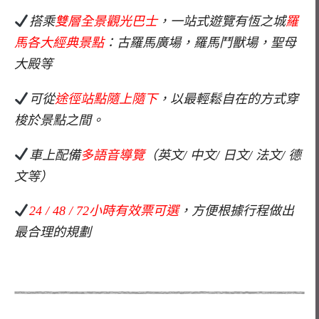
搭乘
雙層全景觀光巴士
，一站式遊覽有恆之城
羅
馬各大經典景點
：古羅馬廣場，羅馬鬥獸場，聖母
大殿等
可從
途徑站點隨上隨下
，以最輕鬆自在的方式穿
梭於景點之間。
車上配備
多語音導覽
（英文/ 中文/ 日文/ 法文/ 德
文等）
24 / 48 / 72小時有效票可選
，方便根據行程做出
最合理的規劃