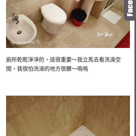
廁所乾乾淨淨的，這很重要～我立馬去看洗澡空
間，我很怕洗澡的地方很髒～嗚嗚