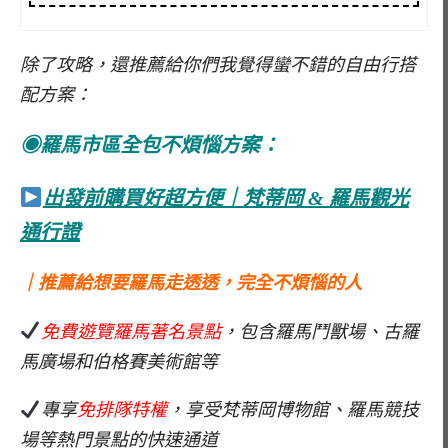
除了攻略，還推薦給你們我覺得蠻不錯的自由行搭
配方案：
◉羅馬市區全包不煩惱方案：
出發前購買好超方便｜梵蒂岡 & 羅馬觀光
通行證
｜推薦給想要羅馬走透透，完全不煩惱的人
免費遊覽羅馬著名景點
，包含羅馬鬥獸場、古羅
馬廣場和伯格賽美術館等
專享
免排隊特權
，享受梵蒂岡博物館、羅馬競技
場等熱門景點的快速通道