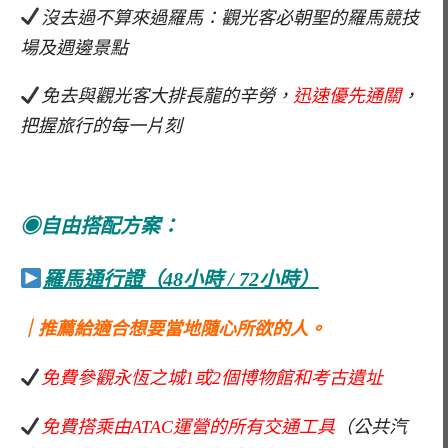
沒去過不算來過羅馬：觀光客必朝聖的羅馬競技
場及週邊景點
免去與觀光客大排長龍的辛勞，
迅速優先通關
，
把握旅行的每一片刻
◉自由搭配方案：
羅馬通行證（48小時 / 72小時）
｜推薦給適合想要當地隨心所欲的人。
免費參觀永恆之城1或2個博物館和考古遺址
免費搭乘由ATAC運營的所有交通工具
（公共汽