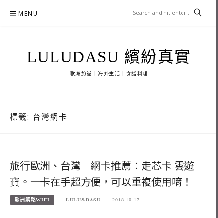
Skip
MENU
to
content
LULUDASU 繽紛真實
歐洲旅遊｜海外生活｜食譜料理
標籤:
台灣網卡
旅行歐洲、台灣｜網卡推薦：走芯卡 雲遊
寶。一卡在手超方便，可以重複使用唷！
歐洲網路WIFI
LULU&DASU
2018-10-17