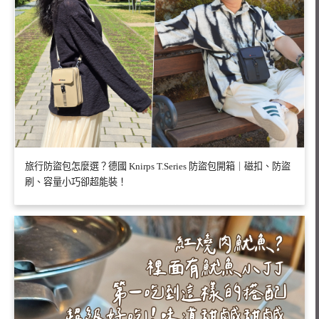
旅行防盜包怎麼選？德國 Knirps T.Series 防盜包開箱｜磁扣、防盜
刷、容量小巧卻超能裝！