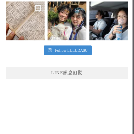
Follow LULUDASU
LINE訊息訂閱