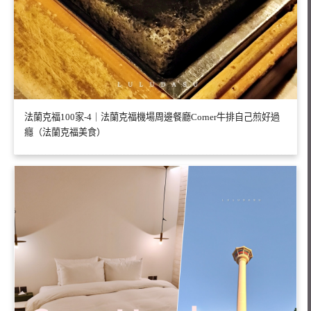
法蘭克福100家-4｜法蘭克福機場周邊餐廳Corner牛排自己煎好過
癮（法蘭克福美食）