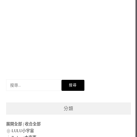
搜
尋
關
鍵
分類
字:
展開全部
|
收合全部
LULU小宇宙