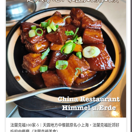
法蘭克福100家-5｜天圓地方中餐館原名小上海，法蘭克福近郊好
吃的中餐廳（法蘭克福美食）