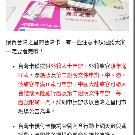
購買台灣之星的台灣卡，有一些注意事項建議大家
一定要看完唷！
台灣卡僅提供
外籍人士申辦
，外籍旅客
須年滿
20歲
，憑
護照
及
第二證明文件申辦
，
中、港、
澳旅客年滿18歲可申辦
，
中國大陸旅客可憑入
台證或大陸通行證及第二證明文件申辦，每一
證號限辦一門，
詳細申請辦法以台灣之星門市
現場公告為準。
台灣卡預付卡機場套餐內含行動上網天數與通