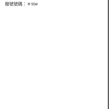
撥號號碼：＊99#