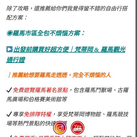
除了攻略，還推薦給你們我覺得蠻不錯的自由行搭
配方案：
◉羅馬市區全包不煩惱方案：
出發前購買好超方便｜梵蒂岡 & 羅馬觀光
通行證
｜推薦給想要羅馬走透透，完全不煩惱的人
免費遊覽羅馬著名景點
，包含羅馬鬥獸場、古羅
馬廣場和伯格賽美術館等
專享
免排隊特權
，享受梵蒂岡博物館、羅馬競技
場等熱門景點的快速通道